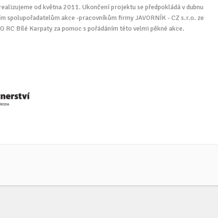
 realizujeme od května 2011. Ukončení projektu se předpokládá v dubnu
ím spolupořadatelům akce -pracovníkům firmy JAVORNÍK - CZ s.r.o. ze
BIO RC Bílé Karpaty za pomoc s pořádáním této velmi pěkné akce.