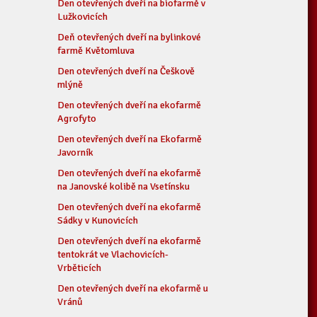
Den otevřených dveří na biofarmě v
Lužkovicích
Deň otevřených dveří na bylinkové
farmě Květomluva
Den otevřených dveří na Češkově
mlýně
Den otevřených dveří na ekofarmě
Agrofyto
Den otevřených dveří na Ekofarmě
Javorník
Den otevřených dveří na ekofarmě
na Janovské kolibě na Vsetínsku
Den otevřených dveří na ekofarmě
Sádky v Kunovicích
Den otevřených dveří na ekofarmě
tentokrát ve Vlachovicích-
Vrběticích
Den otevřených dveří na ekofarmě u
Vránů