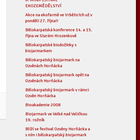
EKOZEMĚDĚLSTVÍ
Akce na ekofarmě ve Vrběticích už v
pondělí 27. října!!
Bělokarpatská konference 14. a 15.
října ve Starém Hrozenkově
Bělokarpatské biodožínky s
biojarmarkem
Bělokarpatský biojarmark na
Ozvěnách Horňácka
Bělokarpatský biojarmark opět na
Ozvěnách Horňácka
Bělokarpatský biojarmark v rámci
Ozvěn Horňácka
Bioakademie 2008
Biojarmark ve Velké nad Veličkou
19. ročník
Blíží se festival Ozvěny Horňácka a
s ním i bělokarpatský biojarmark