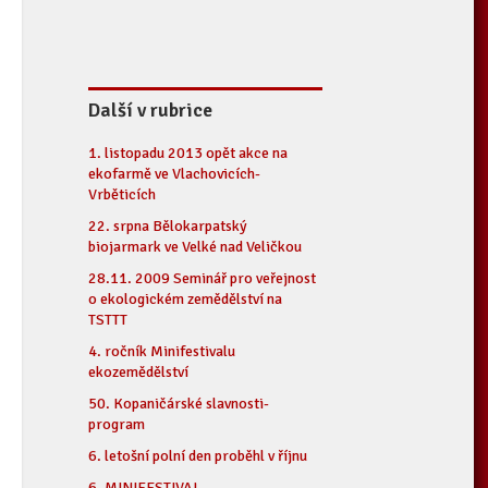
Další v rubrice
1. listopadu 2013 opět akce na
ekofarmě ve Vlachovicích-
Vrběticích
22. srpna Bělokarpatský
biojarmark ve Velké nad Veličkou
28.11. 2009 Seminář pro veřejnost
o ekologickém zemědělství na
TSTTT
4. ročník Minifestivalu
ekozemědělství
50. Kopaničárské slavnosti-
program
6. letošní polní den proběhl v říjnu
6. MINIFESTIVAL