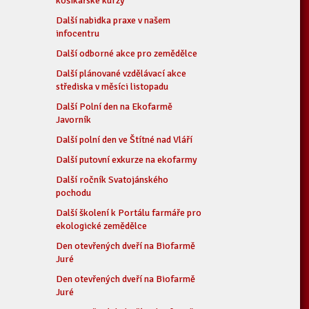
košíkářské kurzy
Další nabidka praxe v našem
infocentru
Další odborné akce pro zemědělce
Další plánované vzdělávací akce
střediska v měsíci listopadu
Další Polní den na Ekofarmě
Javorník
Další polní den ve Štítné nad Vláří
Další putovní exkurze na ekofarmy
Další ročník Svatojánského
pochodu
Další školení k Portálu farmáře pro
ekologické zemědělce
Den otevřených dveří na Biofarmě
Juré
Den otevřených dveří na Biofarmě
Juré