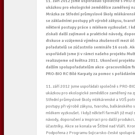
11. září 2012 jsme uspořádali společně s PRO-B
ukázkou pro ekologické zemědělce zaměřený na 
Mrázka ze Střední průmyslové školy mlékárensk
se základními postupy při výrobě zákysu, tvaroh
některé postupy práce s mlékem vyzkoušet. I kdy
získali další zajímavé a praktické návody, dopo
diskuse a vzájemná výměna zkušeností mezi účas
pořadatelů se zúčastnilo semináře 16 osob. A
uspořádali jsme ji v rámci našeho projektu Mult
realizujeme od května 2011. Ukončení projektu
dalším spolupořadatelům akce -pracovníkům firm
PRO-BIO RC Bílé Karpaty za pomoc s pořádáním t
11. září 2012 jsme uspořádali společně s PRO-BI
ukázkou pro ekologické zemědělce zaměřený na zpr
Střední průmyslové školy mlékárenské a VOŠ potr
postupy při výrobě zákysu, tvarohu, balkánského s
mlékem vyzkoušet. I když někteří farmáři již mají s
návody, doporučení a inspiraci pro další produkci
účastníky. Akce se konala ve Štítné nad Vláří. Kr
Podpořena z Programu švýcarsko-české spolupráce 