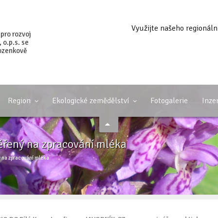
Využijte našeho regionáln
 pro rozvoj
o.p.s. se
ozenkově
Region
Ekologické zemědělství
Fotogalerie
Inze
ěřený na zpracování mléka
 na zpracování mléka