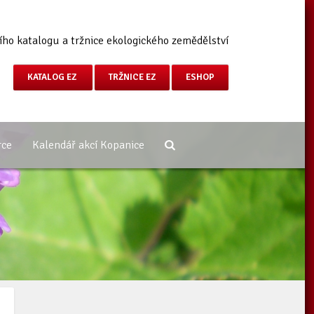
ího katalogu a tržnice ekologického zemědělství
KATALOG EZ
TRŽNICE EZ
ESHOP
rce
Kalendář akcí Kopanice