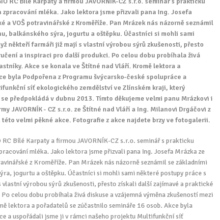
IO RC Bílé Karpaty a firmou JAVORNÍK-CZ s.r.o. seminář s prakticku
zpracování mléka. Jako lektora jsme přizvali pana Ing. Josefa
é a VOŠ potravinářské z Kroměříže. Pan Mrázek nás názorně seznámil
u, balkánského sýra, jogurtu a oštěpku. Účastníci si mohli sami
ž někteří farmáři již mají s vlastní výrobou sýrů zkušenosti, přesto
ručení a inspiraci pro další produkci. Po celou dobu probíhala živá
tníky. Akce se konala ve Štítné nad Vláří. Kromě lektora a
kce byla Podpořena z Programu švýcarsko-české spolupráce a
ifunkční síť ekologického zemdělství ve Zlínském kraji, který
 se předpokládá v dubnu 2013. Tímto děkujeme velmi panu Mrázkovi i
y JAVORNÍK - CZ s.r.o. ze Štítné nad Vláří a Ing. Milanovi Drgáčovi z
éto velmi pěkné akce. Fotografie z akce najdete brzy ve fotogalerii.
O RC Bílé Karpaty a firmou JAVORNÍK-CZ s.r.o. seminář s prakticku
acování mléka. Jako lektora jsme přizvali pana Ing. Josefa Mrázka ze
avinářské z Kroměříže. Pan Mrázek nás názorně seznámil se základními
ýra, jogurtu a oštěpku. Účastníci si mohli sami některé postupy práce s
 vlastní výrobou sýrů zkušenosti, přesto získali další zajímavé a praktické
. Po celou dobu probíhala živá diskuse a vzájemná výměna zkušeností mezi
omě lektora a pořadatelů se zúčastnilo semináře 16 osob. Akce byla
a uspořádali jsme ji v rámci našeho projektu Multifunkční síť