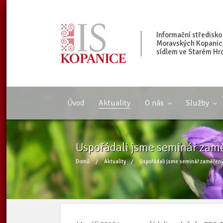
Informační středisko
Moravských Kopanic, 
sídlem ve Starém Hr
Úvod
Aktuality
O nás
Služby
Uspořádali jsme seminář zam
Domů
/
Aktuality
/
Uspořádali jsme seminář zaměřený