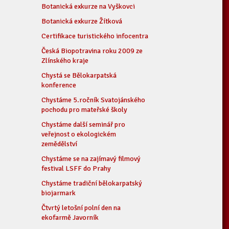
Botanická exkurze na Vyškovci
Botanická exkurze Žítková
Certifikace turistického infocentra
Česká Biopotravina roku 2009 ze
Zlínského kraje
Chystá se Bělokarpatská
konference
Chystáme 5.ročník Svatojánského
pochodu pro mateřské školy
Chystáme další seminář pro
veřejnost o ekologickém
zemědělství
Chystáme se na zajímavý filmový
festival LSFF do Prahy
Chystáme tradiční bělokarpatský
biojarmark
Čtvrtý letošní polní den na
ekofarmě Javorník