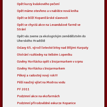
Opět kurzy kváskového pečení
Opět máme otevřeno a v nabídce nová kniha
Opět se blíží Kopaničárské slavnosti
Opět se chystá akce na Levandulové farmě ve
Strání
Opět vás zveme za ekologickým zemědělstvím do
Uherského Hradiště
Oslavy 65. výročí letecké bitvy nad Bílými Karpaty
Otvírání rozhledny na Velkém Lopeníku
Ozvěny Horňácka opět s biojarmarkem v srpnu
Ozvěny Horňácka s biojarmarkem
Pěkný a radostný nový rok!!!
Pěší naučný výlet na Modrou vodu
PF 2011
Podzimní akce na ekofarmách
Podzimní přírodovědné exkurze Kopanice