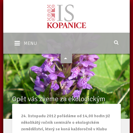
MENU
Opět vás zveme za ekologickým
zemědělstvím do Uherského
Hradiště
24. listopadu 2012 pořádáme od 14,00 hodin již
několikátý ročník semináře o ekologickém
Domů
/
Aktuality
/
Opět vás zveme za ekologickým zemědělstvím do
Uherského Hradiště
zemědělství, který se koná každoročně v Klubu