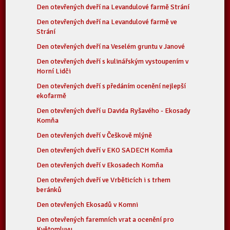
Den otevřených dveří na Levandulové farmě Strání
Den otevřených dveří na Levandulové farmě ve
Strání
Den otevřených dveří na Veselém gruntu v Janové
Den otevřených dveří s kulinářským vystoupením v
Horní Lidči
Den otevřených dveří s předáním ocenění nejlepší
ekofarmě
Den otevřených dveří u Davida Ryšavého - Ekosady
Komňa
Den otevřených dveří v Češkově mlýně
Den otevřených dveří v EKO SADECH Komňa
Den otevřených dveří v Ekosadech Komňa
Den otevřených dveří ve Vrběticích i s trhem
beránků
Den otevřených Ekosadů v Komni
Den otevřených faremních vrat a ocenění pro
Květomluvu