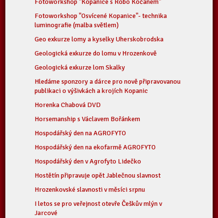
Fotoworkshop "Kopanice s Robo Kočanem"
Fotoworkshop "Osvícené Kopanice"- technika
luminografie (malba světlem)
Geo exkurze lomy a kyselky Uherskobrodska
Geologická exkurze do lomu v Hrozenkově
Geologická exkurze lom Skalky
Hledáme sponzory a dárce pro nově připravovanou
publikaci o výšivkách a krojích Kopanic
Horenka Chabová DVD
Horsemanship s Václavem Bořánkem
Hospodářský den na AGROFYTO
Hospodářský den na ekofarmě AGROFYTO
Hospodářský den v Agrofyto Lidečko
Hostětín připravuje opět Jablečnou slavnost
Hrozenkovské slavnosti v měsíci srpnu
I letos se pro veřejnost otevře Češkův mlýn v
Jarcové