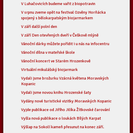
V Luhačovicích budeme vařit z biopotravin
V srpnu zveme opět na festival Ozvěny Horňácka
spojený s bělokarpatským biojarmarkem
V září další polní den
V září Den otevřených dveří v Češkově mlýně
Vánoční dárky můžete pořídit i u nás na infocentru
Vánoční dílna v mateřské škole
Vánoční koncert ve Starém Hrozenkově
Virtuální mikulášský biojarmark
Vydali jsme brožurku Vzácná květena Moravských
Kopanic
Vydali jsme novou knihu Hrozenské šaty
Vydány nové turistické vizitky Moravských Kopanic
Vyjde publikace od Jiřího Jilíka Žítkovské čarování
Vyšla nová publikace o loukách Bílých Karpat
Výšlap na Sokolí kameň přesunut na konec září.