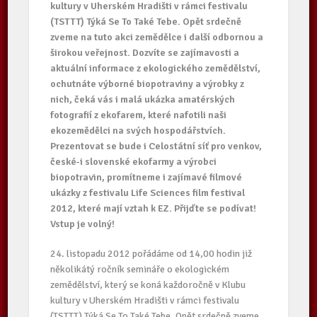
kultury v Uherském Hradišti v rámci festivalu
(TSTTT) Týká Se To Také Tebe. Opět srdečně
zveme na tuto akci zemědělce i další odbornou a
širokou veřejnost. Dozvíte se zajímavosti a
aktuální informace z ekologického zemědělství,
ochutnáte výborné biopotraviny a výrobky z
nich, čeká vás i malá ukázka amatérských
fotografií z ekofarem, které nafotili naši
ekozemědělci na svých hospodářstvích.
Prezentovat se bude i Celostátní síť pro venkov,
české-i slovenské ekofarmy a výrobci
biopotravin, promítneme i zajímavé filmové
ukázky z festivalu Life Sciences film festival
2012, které mají vztah k EZ. Přijďte se podívat!
Vstup je volný!
24. listopadu 2012 pořádáme od 14,00 hodin již
několikátý ročník semináře o ekologickém
zemědělství, který se koná každoročně v Klubu
kultury v Uherském Hradišti v rámci festivalu
(TSTTT) Týká Se To Také Tebe. Opět srdečně zveme