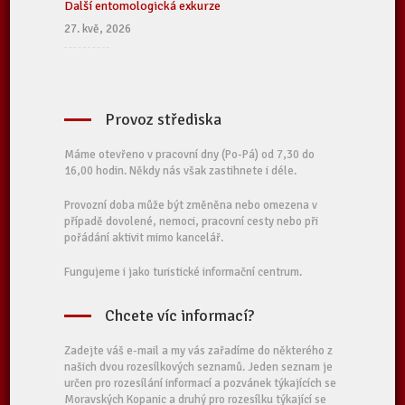
Další entomologická exkurze
27. kvě, 2026
Provoz střediska
Máme otevřeno v pracovní dny (Po-Pá) od 7,30 do
16,00 hodin. Někdy nás však zastihnete i déle.
Provozní doba může být změněna nebo omezena v
případě dovolené, nemoci, pracovní cesty nebo při
pořádání aktivit mimo kancelář.
Fungujeme i jako turistické informační centrum.
Chcete víc informací?
Zadejte váš e-mail a my vás zařadíme do některého z
našich dvou rozesílkových seznamů. Jeden seznam je
určen pro rozesílání informací a pozvánek týkajících se
Moravských Kopanic a druhý pro rozesílku týkající se