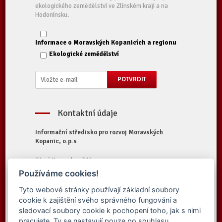
ekologického zemědělství ve Zlínském kraji a na
Hodonínsku.
Informace o Moravských Kopanicích a regionu
Ekologické zemědělství
Kontaktní údaje
Informační středisko pro rozvoj Moravských
Kopanic, o.p.s
Starý Hrozenkov 314
687 74 Starý Hrozenkov
Používáme cookies!
Tel.:
+420 572 696 323
Tyto webové stránky používají základní soubory
E-mail:
iskopanice@iskopanice.cz
cookie k zajištění svého správného fungování a
Web:
https://www.iskopanice.cz
sledovací soubory cookie k pochopení toho, jak s nimi
pracujete. Ty se nastavují pouze po souhlasu.