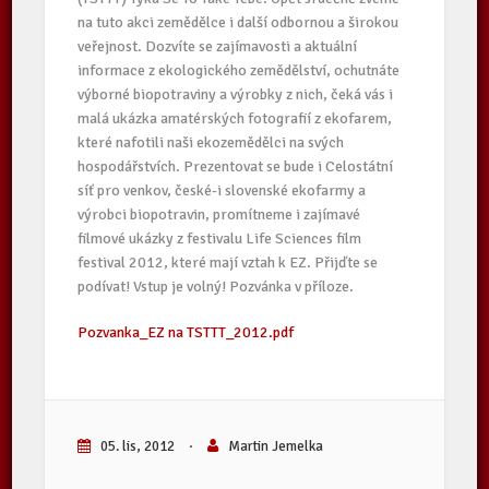
na tuto akci zemědělce i další odbornou a širokou
veřejnost. Dozvíte se zajímavosti a aktuální
informace z ekologického zemědělství, ochutnáte
výborné biopotraviny a výrobky z nich, čeká vás i
malá ukázka amatérských fotografií z ekofarem,
které nafotili naši ekozemědělci na svých
hospodářstvích. Prezentovat se bude i Celostátní
síť pro venkov, české-i slovenské ekofarmy a
výrobci biopotravin, promítneme i zajímavé
filmové ukázky z festivalu Life Sciences film
festival 2012, které mají vztah k EZ. Přijďte se
podívat! Vstup je volný! Pozvánka v příloze.
Pozvanka_EZ na TSTTT_2012.pdf
05. lis, 2012
·
Martin Jemelka