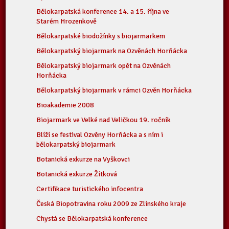
Bělokarpatská konference 14. a 15. října ve
Starém Hrozenkově
Bělokarpatské biodožínky s biojarmarkem
Bělokarpatský biojarmark na Ozvěnách Horňácka
Bělokarpatský biojarmark opět na Ozvěnách
Horňácka
Bělokarpatský biojarmark v rámci Ozvěn Horňácka
Bioakademie 2008
Biojarmark ve Velké nad Veličkou 19. ročník
Blíží se festival Ozvěny Horňácka a s ním i
bělokarpatský biojarmark
Botanická exkurze na Vyškovci
Botanická exkurze Žítková
Certifikace turistického infocentra
Česká Biopotravina roku 2009 ze Zlínského kraje
Chystá se Bělokarpatská konference