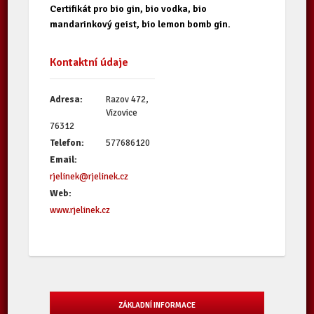
Certifikát pro bio gin, bio vodka, bio
mandarinkový geist, bio lemon bomb gin.
Kontaktní údaje
Adresa:
Razov 472,
Vizovice
76312
Telefon:
577686120
Email:
rjelinek@rjelinek.cz
Web:
www.rjelinek.cz
ZÁKLADNÍ INFORMACE