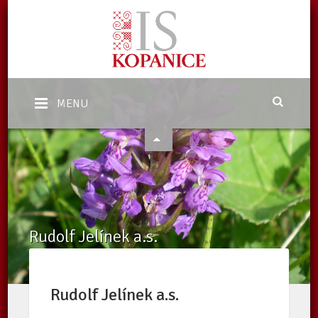
MENU
Rudolf Jelínek a.s.
Domů
/
Katalog subjektů
/
Zpracovatelé v ekologickém zemědělství
/
Subjekty
/
Rudolf Jelínek a.s.
Rudolf Jelínek a.s.