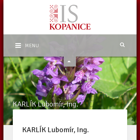
MENU
KARLÍK Lubomír, Ing.
Domů
/
Katalog subjektů
/
Zpracovatelé v ekologickém zemědělství
/
Subjekty
/
KARLÍK Lubomír, Ing.
KARLÍK Lubomír, Ing.