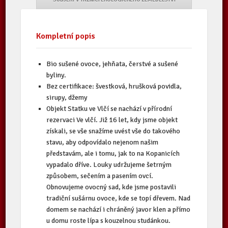
Kompletní popis
Bio sušené ovoce, jehňata, čerstvé a sušené
byliny.
Bez certifikace: švestková, hrušková povidla,
sirupy, džemy
Objekt Statku ve Vlčí se nachází v přírodní
rezervaci Ve vlčí. Již 16 let, kdy jsme objekt
získali, se vše snažíme uvést vše do takového
stavu, aby odpovídalo nejenom našim
představám, ale i tomu, jak to na Kopanicích
vypadalo dříve. Louky udržujeme šetrným
způsobem, sečením a pasením ovcí.
Obnovujeme ovocný sad, kde jsme postavili
tradiční sušárnu ovoce, kde se topí dřevem. Nad
domem se nachází i chráněný javor klen a přímo
u domu roste lípa s kouzelnou studánkou.