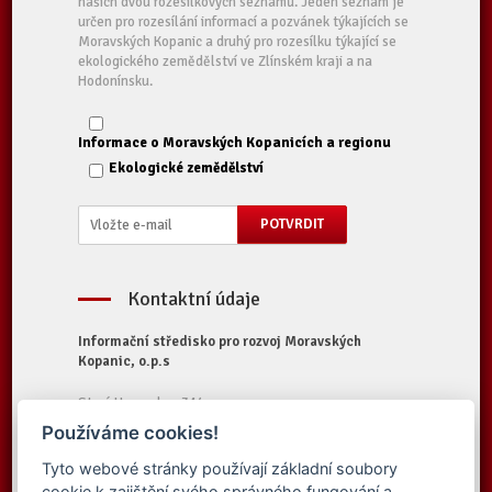
našich dvou rozesílkových seznamů. Jeden seznam je
určen pro rozesílání informací a pozvánek týkajících se
Moravských Kopanic a druhý pro rozesílku týkající se
ekologického zemědělství ve Zlínském kraji a na
Hodonínsku.
Informace o Moravských Kopanicích a regionu
Ekologické zemědělství
Kontaktní údaje
Informační středisko pro rozvoj Moravských
Kopanic, o.p.s
Starý Hrozenkov 314
687 74 Starý Hrozenkov
Používáme cookies!
Tel.:
+420 572 696 323
Tyto webové stránky používají základní soubory
E-mail:
iskopanice@iskopanice.cz
cookie k zajištění svého správného fungování a