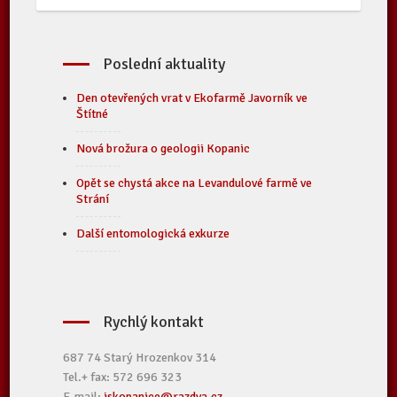
Poslední aktuality
Den otevřených vrat v Ekofarmě Javorník ve
Štítné
Nová brožura o geologii Kopanic
Opět se chystá akce na Levandulové farmě ve
Strání
Další entomologická exkurze
Rychlý kontakt
687 74 Starý Hrozenkov 314
Tel.+ fax: 572 696 323
E-mail:
iskopanice@razdva.cz