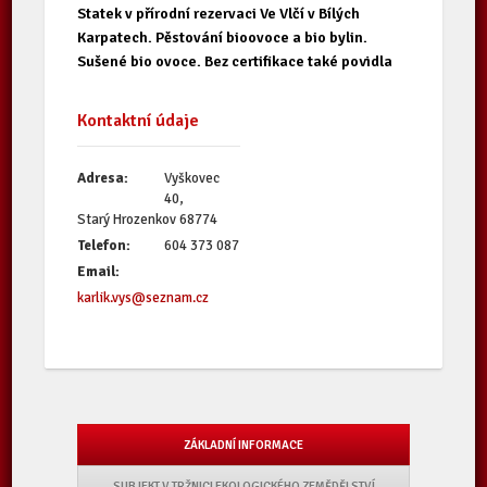
Statek v přírodní rezervaci Ve Vlčí v Bílých
Karpatech. Pěstování bioovoce a bio bylin.
Sušené bio ovoce. Bez certifikace také povidla
Kontaktní údaje
Adresa:
Vyškovec
40,
Starý Hrozenkov 68774
Telefon:
604 373 087
Email:
karlik.vys@seznam.cz
ZÁKLADNÍ INFORMACE
SUBJEKT V TRŽNICI EKOLOGICKÉHO ZEMĚDĚLSTVÍ