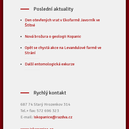
Poslední aktuality
Den otevřených vrat v Ekofarmě Javorník ve
Štítné
Nová brožura o geologii Kopanic
Opět se chystá akce na Levandulové farmě ve
Strání
Další entomologická exkurze
Rychlý kontakt
687 74 Starý Hrozenkov 314
Tel.+ fax: 572 696 323
E-mail:
iskopanice@razdva.cz