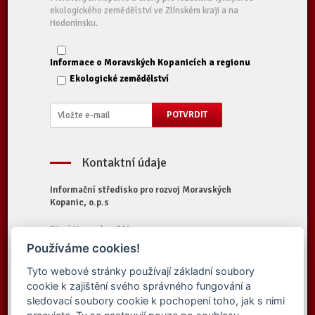
ekologického zemědělství ve Zlínském kraji a na
Hodonínsku.
Informace o Moravských Kopanicích a regionu
Ekologické zemědělství
Kontaktní údaje
Informační středisko pro rozvoj Moravských
Kopanic, o.p.s
Starý Hrozenkov 314
687 74 Starý Hrozenkov
Používáme cookies!
Tel.:
+420 572 696 323
Tyto webové stránky používají základní soubory
E-mail:
iskopanice@iskopanice.cz
cookie k zajištění svého správného fungování a
Web:
https://www.iskopanice.cz
sledovací soubory cookie k pochopení toho, jak s nimi