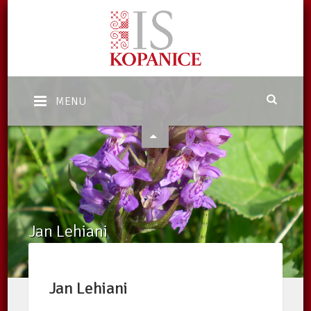
MENU
Jan Lehiani
Domů
/
Katalog subjektů
/
Zpracovatelé v ekologickém zemědělství
/
Subjekty
/
Jan Lehiani
Jan Lehiani