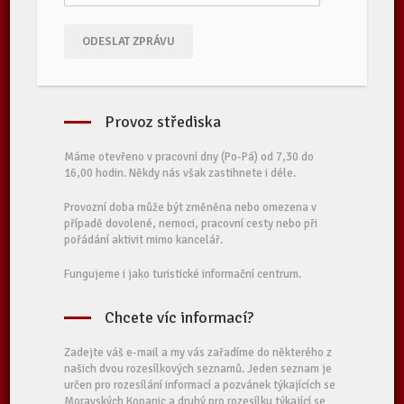
ODESLAT ZPRÁVU
Provoz střediska
Máme otevřeno v pracovní dny (Po-Pá) od 7,30 do
16,00 hodin. Někdy nás však zastihnete i déle.
Provozní doba může být změněna nebo omezena v
případě dovolené, nemoci, pracovní cesty nebo při
pořádání aktivit mimo kancelář.
Fungujeme i jako turistické informační centrum.
Chcete víc informací?
Zadejte váš e-mail a my vás zařadíme do některého z
našich dvou rozesílkových seznamů. Jeden seznam je
určen pro rozesílání informací a pozvánek týkajících se
Moravských Kopanic a druhý pro rozesílku týkající se