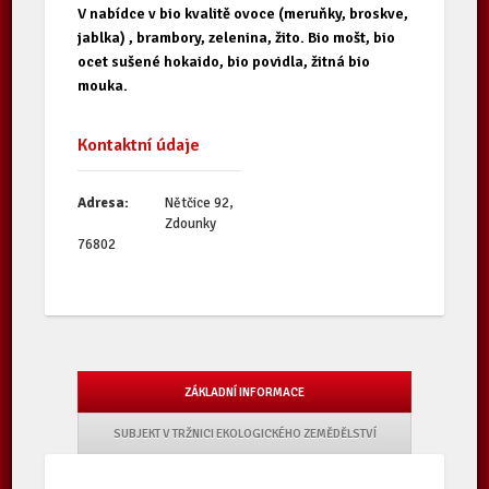
V nabídce v bio kvalitě ovoce (meruňky, broskve,
jablka) , brambory, zelenina, žito. Bio mošt, bio
ocet sušené hokaido, bio povidla, žitná bio
mouka.
Kontaktní údaje
Adresa:
Nětčice 92,
Zdounky
76802
ZÁKLADNÍ INFORMACE
SUBJEKT V TRŽNICI EKOLOGICKÉHO ZEMĚDĚLSTVÍ