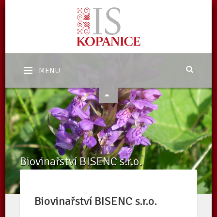
MENU
Biovinařství BISENC s.r.o.
Domů
/
Katalog subjektů
/
Zpracovatelé v ekologickém zemědělství
/
Subjekty
/
Biovinařství BISENC s.r.o.
Biovinařství BISENC s.r.o.