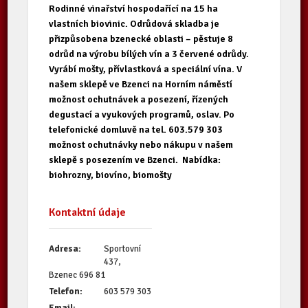
Rodinné vinařství hospodařící na 15 ha
vlastních biovinic. Odrůdová skladba je
přizpůsobena bzenecké oblasti – pěstuje 8
odrůd na výrobu bílých vín a 3 červené odrůdy.
Vyrábí mošty, přívlastková a speciální vína. V
našem sklepě ve Bzenci na Horním náměstí
možnost ochutnávek a posezení, řízených
degustací a vyukových programů, oslav. Po
telefonické domluvě na tel. 603.579 303
možnost ochutnávky nebo nákupu v našem
sklepě s posezením ve Bzenci. Nabídka:
biohrozny, biovíno, biomošty
Kontaktní údaje
Adresa:
Sportovní
437,
Bzenec 696 81
Telefon:
603 579 303