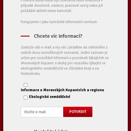
Provozní doba může být změněna nebo omezena v
případě dovolené, nemoci, pracovní cesty nebo při
pořádání aktivit mimo kancelář.
Fungujeme i jako turistické informační centrum.
Chcete víc informací?
Zadejte váš e-mail a my vás zařadíme do některého z
našich dvou rozesílkových seznamů. Jeden seznam je
určen pro rozesílání informací a pozvánek týkajících se
Moravských Kopanic a druhý pro rozesílku týkající se
ekologického zemědělství ve Zlínském kraji a na
Hodonínsku.
Informace o Moravských Kopanicích a regionu
Ekologické zemědělství