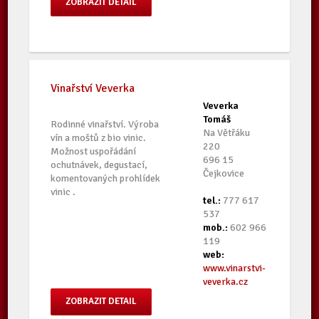
ZOBRAZIT DETAIL
Vinařství Veverka
Veverka
Tomáš
Rodinné vinařství. Výroba
Na Větřáku
vín a moštů z bio vinic.
220
Možnost uspořádání
696 15
ochutnávek, degustací,
Čejkovice
komentovaných prohlídek
vinic .
tel.:
777 617
537
mob.:
602 966
119
web:
www.vinarstvi-
veverka.cz
ZOBRAZIT DETAIL