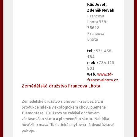
Kliš Josef,
Zdeněk Novák
Francova
Lhota 358
75612
Francova
Lhota
tel.:
571 458
184
mob.:
724 115
801
web:
www.zd-
francovalhota.cz
Zemědělské družstvo Francova Lhota
Zemědělské družstvo s chovem krav bez tržní
produkce mléka v ekologickém chovu plemene
Piemontese. Družstvo se zabývá odchovem
zástavového skotu a plemenného skotu. Nabídka
hovězího masa. Turistická ubytovna- 4 dvoulůžkové
pokoje.