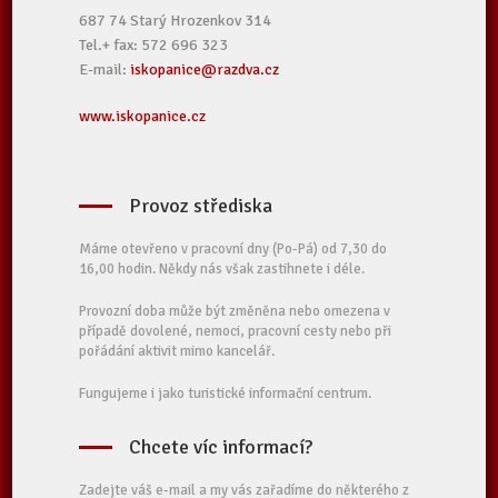
687 74 Starý Hrozenkov 314
Tel.+ fax: 572 696 323
E-mail:
iskopanice@razdva.cz
www.iskopanice.cz
Provoz střediska
Máme otevřeno v pracovní dny (Po-Pá) od 7,30 do
16,00 hodin. Někdy nás však zastihnete i déle.
Provozní doba může být změněna nebo omezena v
případě dovolené, nemoci, pracovní cesty nebo při
pořádání aktivit mimo kancelář.
Fungujeme i jako turistické informační centrum.
Chcete víc informací?
Zadejte váš e-mail a my vás zařadíme do některého z