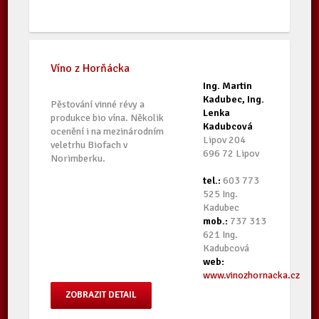
Víno z Horňácka
Ing. Martin
Kadubec, Ing.
Pěstování vinné révy a
Lenka
produkce bio vína. Několik
Kadubcová
ocenění i na mezinárodním
Lipov 204
veletrhu Biofach v
696 72 Lipov
Norimberku.
tel.:
603 773
525 Ing.
Kadubec
mob.:
737 313
621 Ing.
Kadubcová
web:
www.vinozhornacka.cz
ZOBRAZIT DETAIL