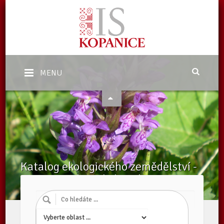
MENU
Katalog ekologického zemědělství -
Zpracovatelé v ekologickém
zemědělství
Domů
/
Katalog subjektů
/
Zpracovatelé v ekologickém zemědělství
/
Subjekty