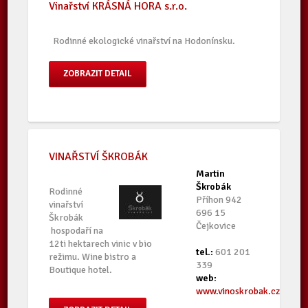
Vinařství KRÁSNÁ HORA s.r.o.
Rodinné ekologické vinařství na Hodonínsku.
ZOBRAZIT DETAIL
VINAŘSTVÍ ŠKROBÁK
Martin
Škrobák
Rodinné
Příhon 942
vinařství
696 15
Škrobák
Čejkovice
hospodaří na
12ti hektarech vinic v bio
tel.:
601 201
režimu. Wine bistro a
339
Boutique hotel.
web:
www.vinoskrobak.cz