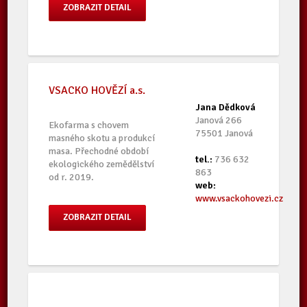
ZOBRAZIT DETAIL
VSACKO HOVĚZÍ a.s.
Jana Dědková
Janová 266
Ekofarma s chovem
75501 Janová
masného skotu a produkcí
masa. Přechodné období
tel.:
736 632
ekologického zemědělství
863
od r. 2019.
web:
www.vsackohovezi.cz
ZOBRAZIT DETAIL