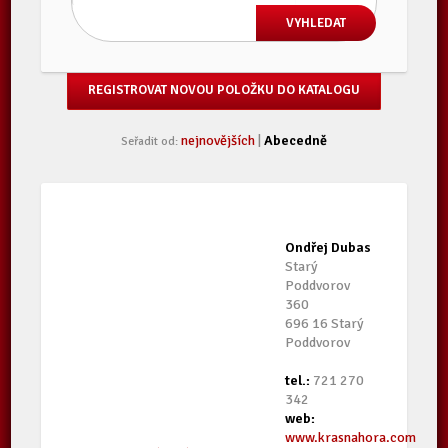
REGISTROVAT NOVOU POLOŽKU DO KATALOGU
nejnovějších
|
Abecedně
Seřadit od:
Ondřej Dubas
Starý
Poddvorov
360
696 16 Starý
Poddvorov
tel.:
721 270
342
web:
www.krasnahora.com