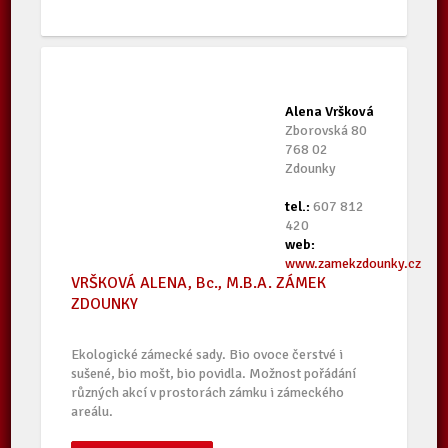
Alena Vršková
Zborovská 80
768 02
Zdounky
tel.:
607 812
420
web:
www.zamekzdounky.cz
VRŠKOVÁ ALENA, Bc., M.B.A. ZÁMEK
ZDOUNKY
Ekologické zámecké sady. Bio ovoce čerstvé i
sušené, bio mošt, bio povidla. Možnost pořádání
různých akcí v prostorách zámku i zámeckého
areálu.