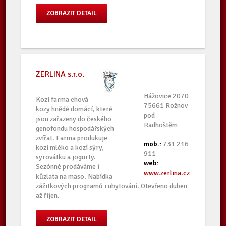
ZOBRAZIT DETAIL
ZERLINA s.r.o.
Hážovice 2070
Kozí farma chová
75661 Rožnov
kozy hnědé domácí, které
pod
jsou zařazeny do českého
Radhoštěm
genofondu hospodářských
zvířat. Farma produkuje
mob.:
731 216
kozí mléko a kozí sýry,
911
syrovátku a jogurty.
web:
Sezónně prodáváme i
www.zerlina.cz
kůzlata na maso. Nabídka
zážitkových programů i ubytování. Otevřeno duben
až říjen.
ZOBRAZIT DETAIL