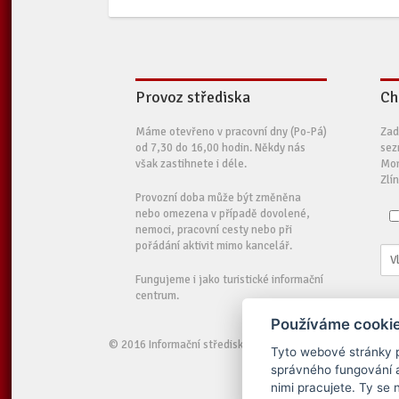
Provoz střediska
Ch
Máme otevřeno v pracovní dny (Po-Pá)
Zad
od 7,30 do 16,00 hodin. Někdy nás
sez
však zastihnete i déle.
Mor
Zlí
Provozní doba může být změněna
nebo omezena v případě dovolené,
nemoci, pracovní cesty nebo při
pořádání aktivit mimo kancelář.
Fungujeme i jako turistické informační
centrum.
Používáme cookie
© 2016 Informační středisko pro rozvoj Moravských Kopanic
Tyto webové stránky po
správného fungování a
nimi pracujete. Ty se