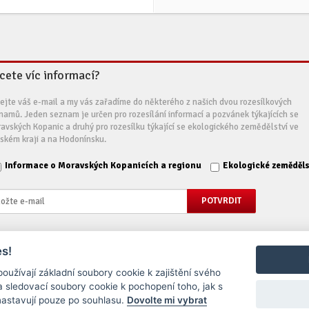
cete víc informací?
ejte váš e-mail a my vás zařadíme do některého z našich dvou rozesílkových
namů. Jeden seznam je určen pro rozesílání informací a pozvánek týkajících se
avských Kopanic a druhý pro rozesílku týkající se ekologického zemědělství ve
nském kraji a na Hodonínsku.
Informace o Moravských Kopanicích a regionu
Ekologické zeměděls
s!
, o.p.s. - Všechna práva vyhrazena
užívají základní soubory cookie k zajištění svého
 sledovací soubory cookie k pochopení toho, jak s
 nastavují pouze po souhlasu.
Dovolte mi vybrat