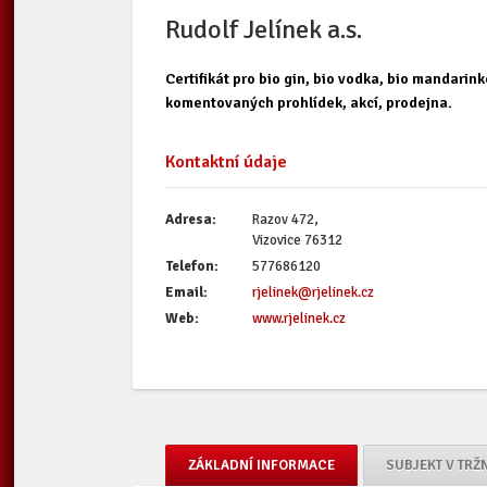
Rudolf Jelínek a.s.
Certifikát pro bio gin, bio vodka, bio mandari
komentovaných prohlídek, akcí, prodejna.
Kontaktní údaje
Adresa:
Razov 472,
Vizovice 76312
Telefon:
577686120
Email:
rjelinek@rjelinek.cz
Web:
www.rjelinek.cz
ZÁKLADNÍ INFORMACE
SUBJEKT V TRŽ