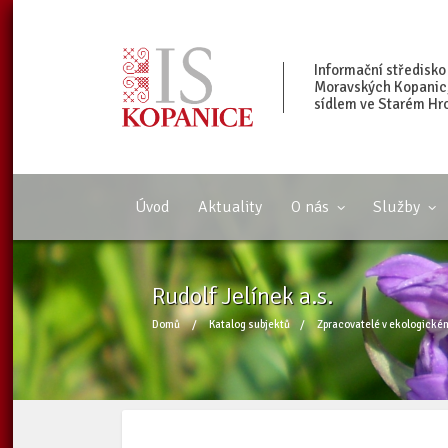
Informační středisko
Moravských Kopanic, 
sídlem ve Starém Hr
Úvod
Aktuality
O nás
Služby
Rudolf Jelínek a.s.
Domů
/
Katalog subjektů
/
Zpracovatelé v ekologické