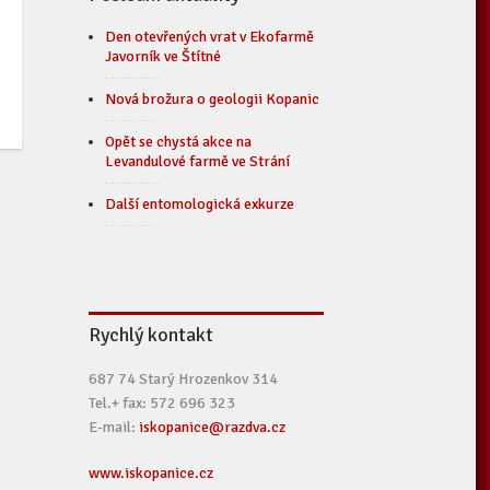
Den otevřených vrat v Ekofarmě
Javorník ve Štítné
Nová brožura o geologii Kopanic
Opět se chystá akce na
Levandulové farmě ve Strání
Další entomologická exkurze
Rychlý kontakt
687 74 Starý Hrozenkov 314
Tel.+ fax: 572 696 323
E-mail:
iskopanice@razdva.cz
www.iskopanice.cz