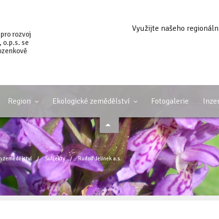
Využijte našeho regionáln
 pro rozvoj
o.p.s. se
ozenkově
Region
Ekologické zemědělství
Fotogalerie
Inze
m zemědělství
/
Subjekty
/
Rudolf Jelínek a.s.