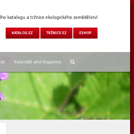
ího katalogu a tržnice ekologického zemědělství
KATALOG EZ
TRŽNICE EZ
ESHOP
rce
Kalendář akcí Kopanice