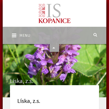
MENU
Líska, z.s.
Domů
/
Katalog subjektů
/
Neziskové organizace
/
Subjekty
/
Líska, z.s.
Líska, z.s.