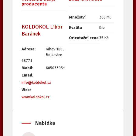
producenta
Množství
300 ml
KOLDOKOL Libor
Kvalita
Bio
Baránek
Orientační cena
35 Kč
Adresa:
Krhov 108,
Bojkovice
68771
Mobil:
605033951
Email:
info@koldokol.cz
Web:
www.koldokol.cz
Nabídka