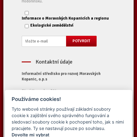
Hodonínsku.
Informace o Moravských Kopanicích a regionu
Ekologické zemědělství
Kontaktní údaje
Informační středisko pro rozvoj Moravských
Kopanic, o.p.s
Starý Hrozenkov 314
687 74 Starý Hrozenkov
Používáme cookies!
Tel.:
+420 572 696 323
Tyto webové stránky používají základní soubory
E-mail:
iskopanice@iskopanice.cz
cookie k zajištění svého správného fungování a
Web:
https://www.iskopanice.cz
sledovací soubory cookie k pochopení toho, jak s nimi
pracujete. Ty se nastavují pouze po souhlasu.
Dovolte mi vybrat