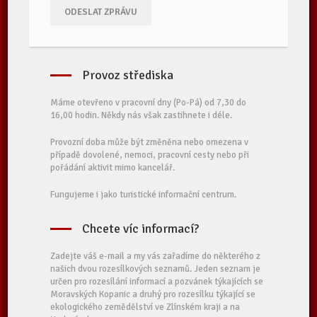
ODESLAT ZPRÁVU
Provoz střediska
Máme otevřeno v pracovní dny (Po-Pá) od 7,30 do
16,00 hodin. Někdy nás však zastihnete i déle.
Provozní doba může být změněna nebo omezena v
případě dovolené, nemoci, pracovní cesty nebo při
pořádání aktivit mimo kancelář.
Fungujeme i jako turistické informační centrum.
Chcete víc informací?
Zadejte váš e-mail a my vás zařadíme do některého z
našich dvou rozesílkových seznamů. Jeden seznam je
určen pro rozesílání informací a pozvánek týkajících se
Moravských Kopanic a druhý pro rozesílku týkající se
ekologického zemědělství ve Zlínském kraji a na