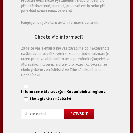
Provozní doba může být změněna nebo omezena v
případě dovolené, nemoci, pracovní cesty nebo při
pořádání aktivit mimo kancelář.
Fungujeme i jako turistické informační centrum.
Chcete víc informací?
Zadejte váš e-mail a my vás zařadíme do některého z
našich dvou rozesílkových seznamů. Jeden seznam je
určen pro rozesílání informací a pozvánek týkajících se
Moravských Kopanic a druhý pro rozesílku týkající se
ekologického zemědělství ve Zlínském kraji a na
Hodonínsku.
Informace o Moravských Kopanicích a regionu
Ekologické zemědělství