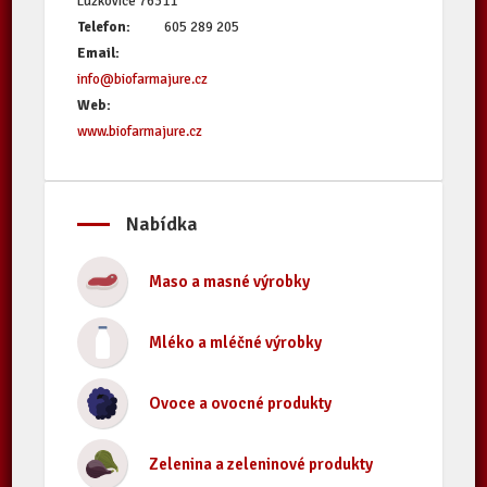
Lužkovice 76311
Telefon:
605 289 205
Email:
info@biofarmajure.cz
Web:
www.biofarmajure.cz
Nabídka
Maso a masné výrobky
Mléko a mléčné výrobky
Ovoce a ovocné produkty
Zelenina a zeleninové produkty