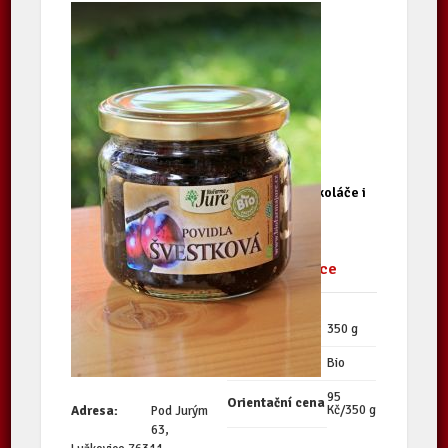
Tradiční povidla, bez cukru, vhodné na koláče i
na chleba.
Kontaktní údaje
Další informace
producenta
Množství
350 g
Biofarma Juré
Kvalita
Bio
95
Orientační cena
Kč/350 g
Adresa:
Pod Jurým
63,