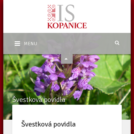
MENU
Švestková povidla
Domů
/
eShop
/
Nabídka
/
Švestková povidla
Švestková povidla