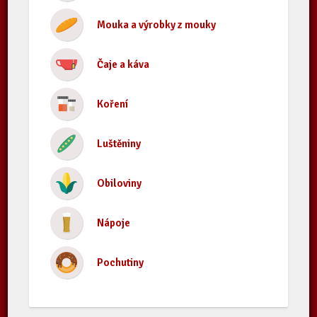
Mouka a výrobky z mouky
Čaje a káva
Koření
Luštěniny
Obiloviny
Nápoje
Pochutiny