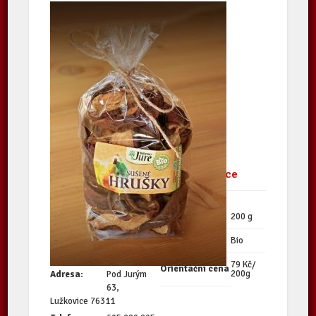
Sušené hrušky, sladké a chutné.
Kontaktní údaje
Další informace
producenta
Množství
200 g
Biofarma Juré
Kvalita
Bio
79 Kč/
Orientační cena
200g
Adresa:
Pod Jurým
63,
Lužkovice 76311