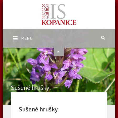
MENU
Sušené hrušky
Domů
/
eShop
/
Nabídka
/
Sušené hrušky
Sušené hrušky