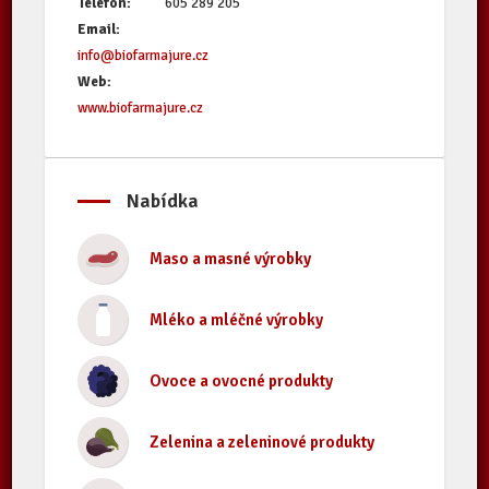
Telefon:
605 289 205
Email:
info@biofarmajure.cz
Web:
www.biofarmajure.cz
Nabídka
Maso a masné výrobky
Mléko a mléčné výrobky
Ovoce a ovocné produkty
Zelenina a zeleninové produkty