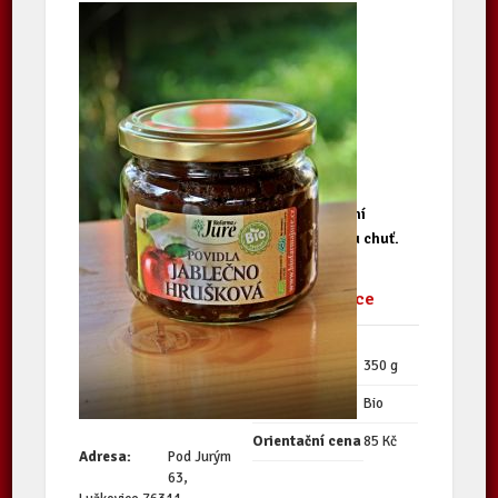
Složení 50% jablka, 50 % hrušky. Ideální
složení, jablko dodává hrušce příjemnou chuť.
Kontaktní údaje
Další informace
producenta
Množství
350 g
Biofarma Juré
Kvalita
Bio
Orientační cena
85 Kč
Adresa:
Pod Jurým
63,