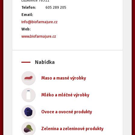
Lužkovice 76311
Telefon:
605 289 205
Email:
info@biofarmajure.cz
Web:
www.biofarmajure.cz
Nabídka
Maso a masné výrobky
Mléko a mléčné výrobky
Ovoce a ovocné produkty
Zelenina a zeleninové produkty