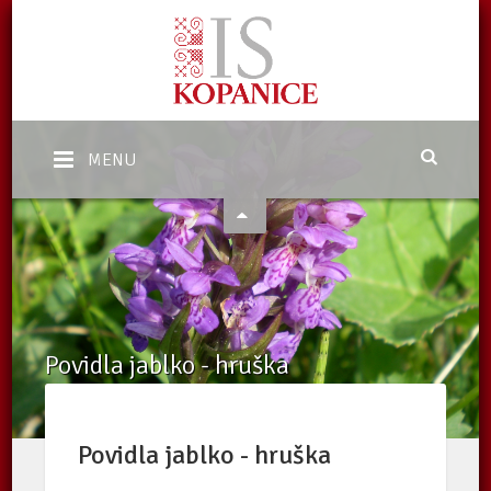
MENU
Povidla jablko - hruška
Domů
/
eShop
/
Nabídka
/
Povidla jablko - hruška
Povidla jablko - hruška