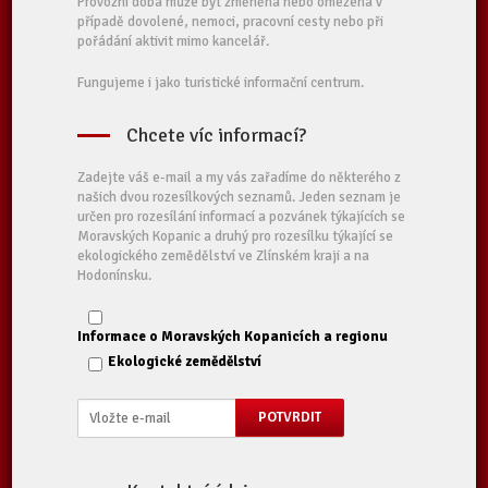
Provozní doba může být změněna nebo omezena v
případě dovolené, nemoci, pracovní cesty nebo při
pořádání aktivit mimo kancelář.
Fungujeme i jako turistické informační centrum.
Chcete víc informací?
Zadejte váš e-mail a my vás zařadíme do některého z
našich dvou rozesílkových seznamů. Jeden seznam je
určen pro rozesílání informací a pozvánek týkajících se
Moravských Kopanic a druhý pro rozesílku týkající se
ekologického zemědělství ve Zlínském kraji a na
Hodonínsku.
Informace o Moravských Kopanicích a regionu
Ekologické zemědělství