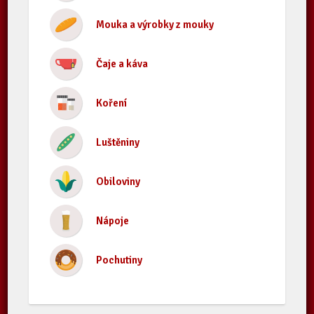
Mouka a výrobky z mouky
Čaje a káva
Koření
Luštěniny
Obiloviny
Nápoje
Pochutiny