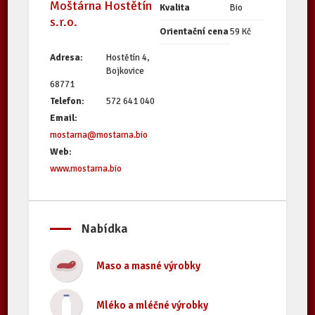
Moštárna Hostětín
Kvalita
Bio
s.r.o.
Orientační cena
59 Kč
Adresa:
Hostětín 4,
Bojkovice
68771
Telefon:
572 641 040
Email:
mostarna@mostarna.bio
Web:
www.mostarna.bio
Nabídka
Maso a masné výrobky
Mléko a mléčné výrobky