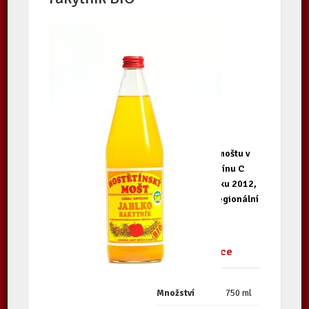
Příznivé účinky rakytníku a jablečného moštu v
jednom! Rakytník - to je až 4× více vitamínu C
než v pomeranči! Česká biopotravina roku 2012,
kategorie bio nápoje. Držitel ocenění Regionální
potravina Zlínského kraje 2014.
Kontaktní údaje
Další informace
producenta
Množství
750 ml