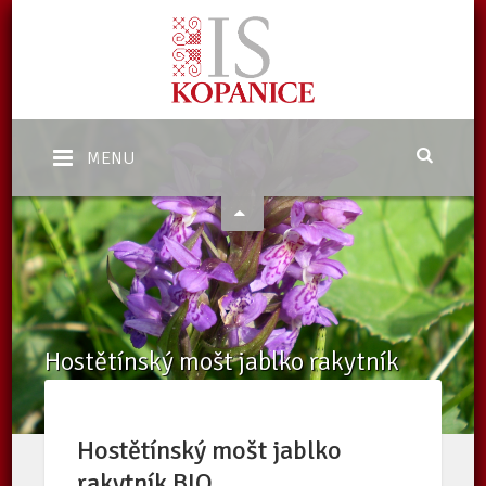
MENU
Hostětínský mošt jablko rakytník
BIO
Domů
/
eShop
/
Nabídka
/
Hostětínský mošt jablko rakytník BIO
Hostětínský mošt jablko
rakytník BIO