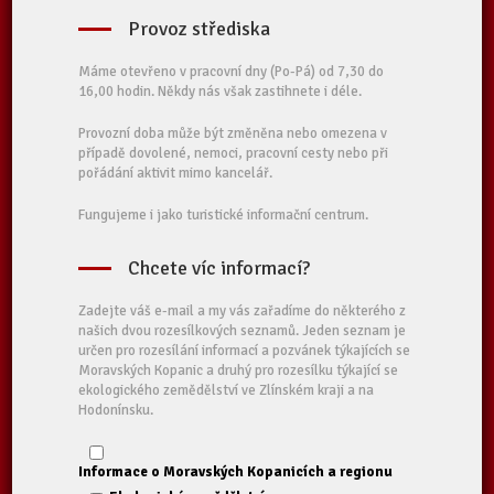
Provoz střediska
Máme otevřeno v pracovní dny (Po-Pá) od 7,30 do
16,00 hodin. Někdy nás však zastihnete i déle.
Provozní doba může být změněna nebo omezena v
případě dovolené, nemoci, pracovní cesty nebo při
pořádání aktivit mimo kancelář.
Fungujeme i jako turistické informační centrum.
Chcete víc informací?
Zadejte váš e-mail a my vás zařadíme do některého z
našich dvou rozesílkových seznamů. Jeden seznam je
určen pro rozesílání informací a pozvánek týkajících se
Moravských Kopanic a druhý pro rozesílku týkající se
ekologického zemědělství ve Zlínském kraji a na
Hodonínsku.
Informace o Moravských Kopanicích a regionu