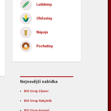
Luštěniny
Obiloviny
Nápoje
Pochutiny
Nejnovější nabídka
BIO Sirup Zázvor
BIO Sirup Rakytník
BIO Sirup Konopí