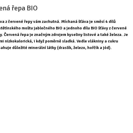
vená řepa BIO
va z červené řepy vám zachutná. Míchaná šťáva je směsí 4 dílů
tětínského moštu jablečného BIO a jednoho dílu BIO šťávy z červené
y. Červená řepa je značným zdrojem kyseliny listové a také železa. Je
mi nízkokalorická, i když poměrně sladká. Vedle vlákniny a cukru
ahuje důležité minerální látky (draslík, železo, hořčík a jód).