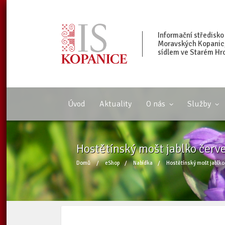
Informační středisko
Moravských Kopanic, 
sídlem ve Starém Hr
Úvod
Aktuality
O nás
Služby
Hostětínský mošt jablko červ
Domů
/
eShop
/
Nabídka
/
Hostětínský mošt jablko