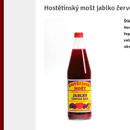
Hostětínský mošt jablko čer
Šťá
Hos
řep
vel
obs