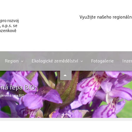
Využijte našeho regionáln
 pro rozvoj
o.p.s. se
ozenkově
Region
Ekologické zemědělství
Fotogalerie
Inze
ená řepa BIO
 červená řepa BIO