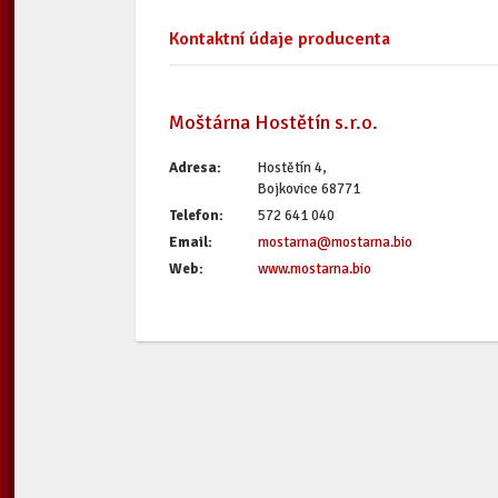
Kontaktní údaje producenta
Moštárna Hostětín s.r.o.
Adresa:
Hostětín 4,
Bojkovice 68771
Telefon:
572 641 040
Email:
mostarna@mostarna.bio
Web:
www.mostarna.bio