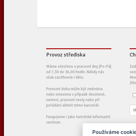
Provoz střediska
Ch
Máme otevřeno v pracovní dny (Po-Pá)
Zad
od 7,30 do 16,00 hodin. Někdy nás
sez
však zastihnete i déle.
Mor
Zlí
Provozní doba může být změněna
nebo omezena v případě dovolené,
nemoci, pracovní cesty nebo při
pořádání aktivit mimo kancelář.
Fungujeme i jako turistické informační
centrum.
Používáme cookie