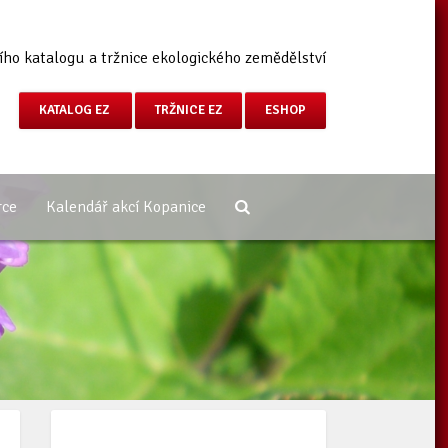
ího katalogu a tržnice ekologického zemědělství
KATALOG EZ
TRŽNICE EZ
ESHOP
rce
Kalendář akcí Kopanice