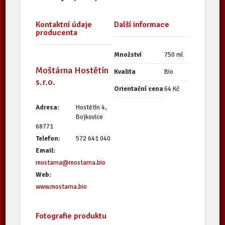
Kontaktní údaje
Další informace
producenta
Množství
750 ml
Moštárna Hostětín
Kvalita
Bio
s.r.o.
Orientační cena
64 Kč
Adresa:
Hostětín 4,
Bojkovice
68771
Telefon:
572 641 040
Email:
mostarna@mostarna.bio
Web:
www.mostarna.bio
Fotografie produktu