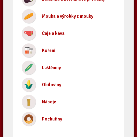
Mouka a výrobky z mouky
Čaje a káva
Koření
Luštěniny
Obiloviny
Nápoje
Pochutiny