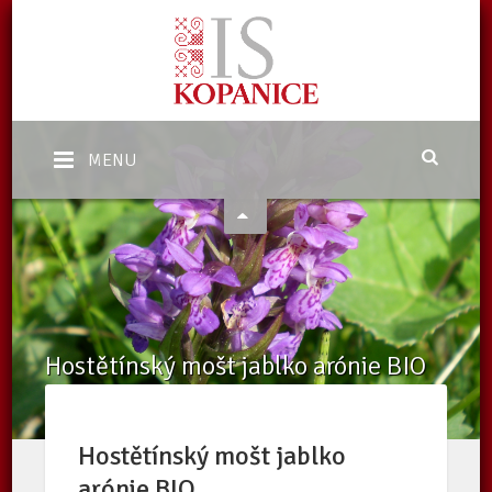
MENU
Hostětínský mošt jablko arónie BIO
Domů
/
eShop
/
Nabídka
/
Hostětínský mošt jablko arónie BIO
Hostětínský mošt jablko
arónie BIO