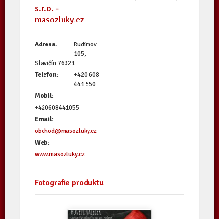
s.r.o. -
masozluky.cz
Adresa:
Rudimov
105,
Slavičín 76321
Telefon:
+420 608
441 550
Mobil:
+420608441055
Email:
obchod@masozluky.cz
Web:
www.masozluky.cz
Fotografie produktu