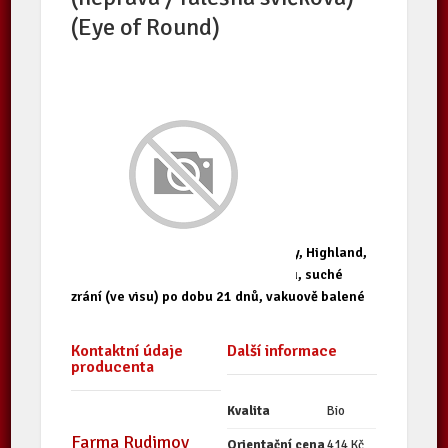
(Eye of Round)
plemeno Aberdeen Angus, Galloway, Highland,
býk nebo jalovice stáří do 30 měsíců, suché
zrání (ve visu) po dobu 21 dnů, vakuově balené
Kontaktní údaje
Další informace
producenta
Kvalita
Bio
Farma Rudimov
Orientační cena
414 Kč