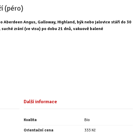
í (péro)
 Aberdeen Angus, Galloway, Highland, býk nebo jalovice stáří do 30
 suché zrání (ve visu) po dobu 21 dnů, vakuově balené
Další informace
Kvalita
Bio
Orientační cena
333 Kč