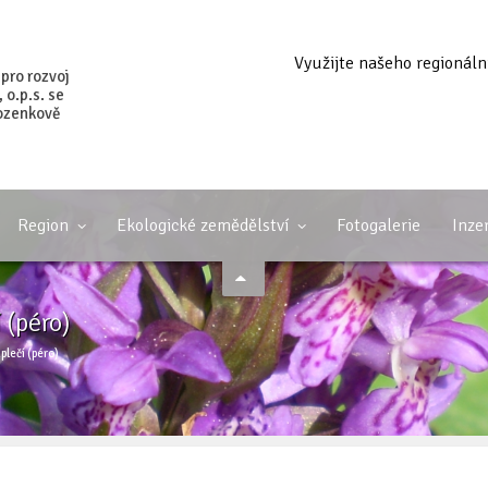
Využijte našeho regionáln
 pro rozvoj
o.p.s. se
ozenkově
Region
Ekologické zemědělství
Fotogalerie
Inze
 (péro)
plečí (péro)