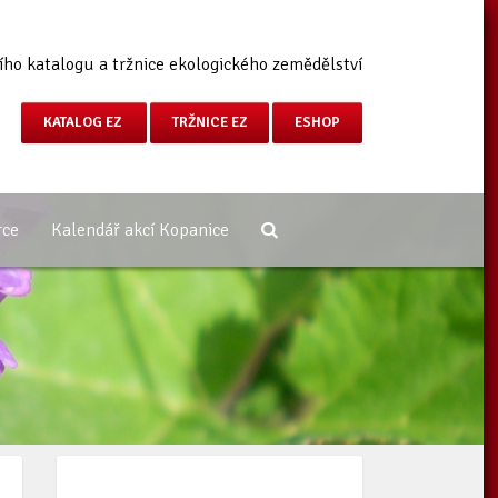
ího katalogu a tržnice ekologického zemědělství
KATALOG EZ
TRŽNICE EZ
ESHOP
rce
Kalendář akcí Kopanice