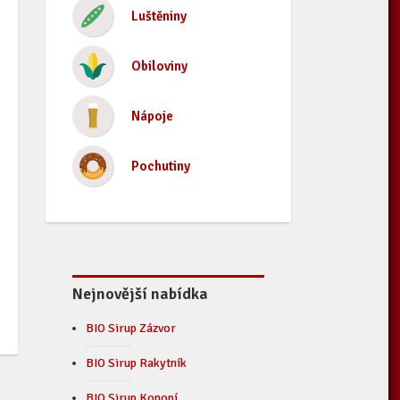
Luštěniny
Obiloviny
Nápoje
Pochutiny
Nejnovější nabídka
BIO Sirup Zázvor
BIO Sirup Rakytník
BIO Sirup Konopí