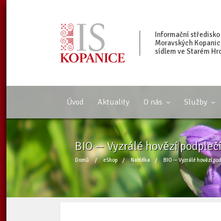
Informační středisko
Moravských Kopanic, 
sídlem ve Starém Hr
Úvod
Aktuality
O nás
Služby
BIO — Vyzrálé hovězí podplečí
Domů
/
eShop
/
Nabídka
/
BIO — Vyzrálé hovězí pod