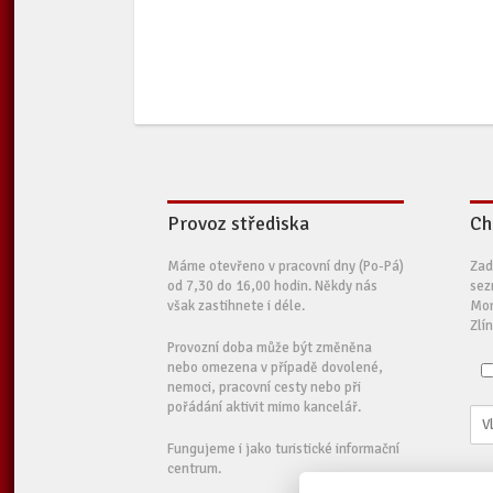
Provoz střediska
Ch
Máme otevřeno v pracovní dny (Po-Pá)
Zad
od 7,30 do 16,00 hodin. Někdy nás
sez
však zastihnete i déle.
Mor
Zlí
Provozní doba může být změněna
nebo omezena v případě dovolené,
nemoci, pracovní cesty nebo při
pořádání aktivit mimo kancelář.
Fungujeme i jako turistické informační
centrum.