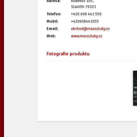
Adresa:
Rudimov 105,
Slavičín 76321
Telefon:
+420 608 441 550
Mobil:
+420608441055
Email:
obchod@masozluky.cz
Web:
www.masozluky.cz
Fotografie produktu