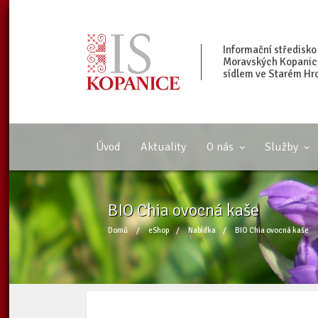
Informační středisko
Moravských Kopanic, 
sídlem ve Starém Hr
Úvod
Aktuality
O nás
Služby
BIO Chia ovocná kaše
Domů
/
eShop
/
Nabídka
/
BIO Chia ovocná kaše