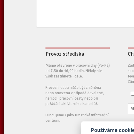
Provoz střediska
Ch
Máme otevřeno v pracovní dny (Po-Pá)
Zad
od 7,30 do 16,00 hodin. Někdy nás
sez
však zastihnete i déle.
Mor
Zlí
Provozní doba může být změněna
nebo omezena v případě dovolené,
nemoci, pracovní cesty nebo při
pořádání aktivit mimo kancelář.
Fungujeme i jako turistické informační
centrum.
Používáme cookie