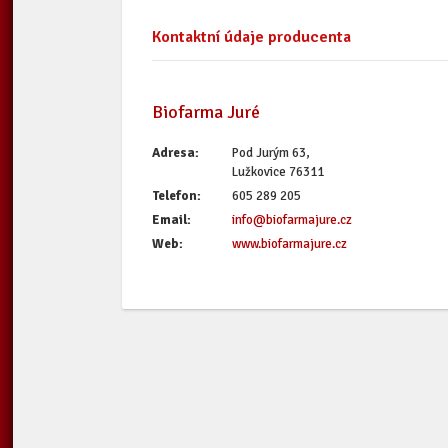
Kontaktní údaje producenta
Biofarma Juré
Adresa:
Pod Jurým 63,
Lužkovice 76311
Telefon:
605 289 205
Email:
info@biofarmajure.cz
Web:
www.biofarmajure.cz