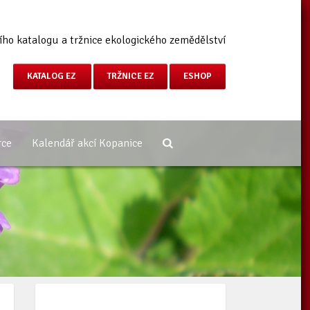
ího katalogu a tržnice ekologického zemědělství
KATALOG EZ
TRŽNICE EZ
ESHOP
rce
Kalendář akcí Kopanice