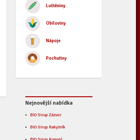
Luštěniny
Obiloviny
Nápoje
Pochutiny
Nejnovější nabídka
BIO Sirup Zázvor
BIO Sirup Rakytník
BIO Sirup Konopí