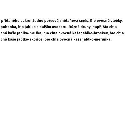
 přidaného cukru. Jedno porcová snídaňová směs. Bio ovesné vločky,
 pohanka, bio jablko s dalším ovocem. Různé druhy. např. Bio chia
cná kaše jablko-hruška, bio chia ovocná kaše jablko-broskev, bio chia
cná kaše jablko-skořice, bio chia ovocná kaše jablko-meruňka.