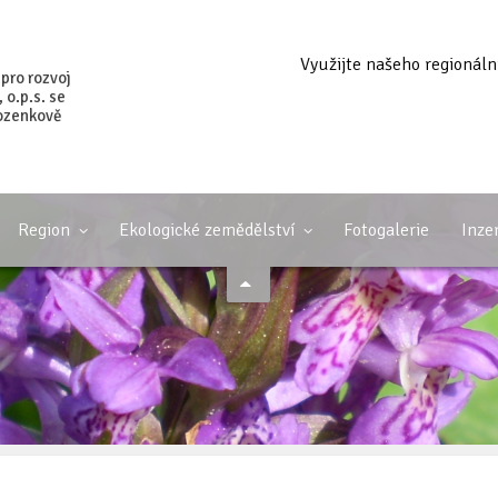
Využijte našeho regionáln
 pro rozvoj
o.p.s. se
ozenkově
Region
Ekologické zemědělství
Fotogalerie
Inze