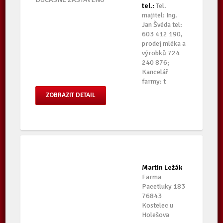
tel.:
Tel.
majitel: Ing.
Jan Švéda tel:
603 412 190,
prodej mléka a
výrobků 724
240 876;
Kancelář
farmy: t
ZOBRAZIT DETAIL
Martin Ležák
Farma
Pacetluky 183
76843
Kostelec u
Holešova