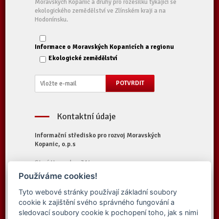
Moravských Kopanic a druhý pro rozesílku týkající se
ekologického zemědělství ve Zlínském kraji a na
Hodonínsku.
Informace o Moravských Kopanicích a regionu
Ekologické zemědělství
Kontaktní údaje
Informační středisko pro rozvoj Moravských
Kopanic, o.p.s
Starý Hrozenkov 314
687 74 Starý Hrozenkov
Používáme cookies!
Tel.:
+420 572 696 323
Tyto webové stránky používají základní soubory
E-mail:
iskopanice@iskopanice.cz
cookie k zajištění svého správného fungování a
Web:
https://www.iskopanice.cz
sledovací soubory cookie k pochopení toho, jak s nimi