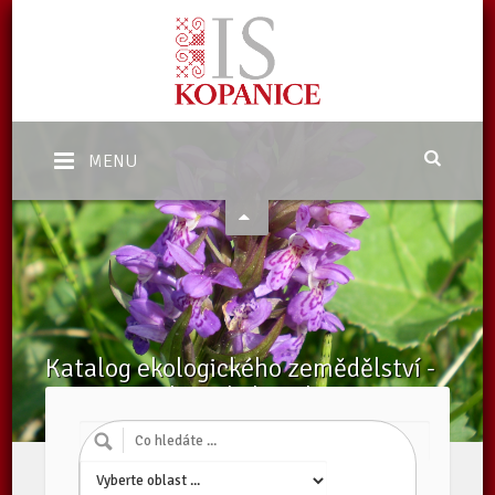
MENU
Katalog ekologického zemědělství -
Zpracovatelé v ekologickém
zemědělství
Domů
/
Katalog subjektů
/
Zpracovatelé v ekologickém zemědělství
/
Subjekty