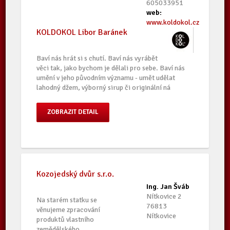
605033951
web:
www.koldokol.cz
KOLDOKOL Libor Baránek
Baví nás hrát si s chutí. Baví nás vyrábět
věci tak, jako bychom je dělali pro sebe. Baví nás
umění v jeho původním významu - umět udělat
lahodný džem, výborný sirup či originální ná
ZOBRAZIT DETAIL
Kozojedský dvůr s.r.o.
Ing. Jan Šváb
Nítkovice 2
Na starém statku se
76813
věnujeme zpracování
Nítkovice
produktů vlastního
zemědělského