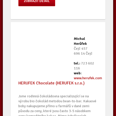
ZOBRAZIT DETAIL
Michal
Herůfek
Čejč 457
696 14 Čejč
tel.:
723 602
116
web:
www.herufek.com
HERUFEK Chocolate (HERUFEK s.r.o.)
Jsme rodinná čokoládovna specializující se na
výrobu bio čokolád metodou bean-to-bar. Kakaové
boby nakupujeme přímo u farmářů v dané zemi
původu za ceny, které jsou často 3-5 násobkem
ceny komoditního kakaa. Mimo tabulkových