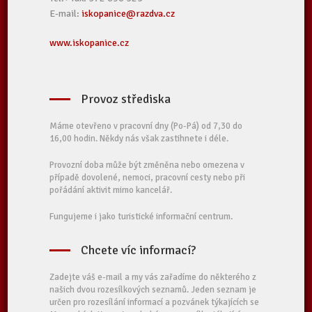
E-mail:
iskopanice@razdva.cz
www.iskopanice.cz
Provoz střediska
Máme otevřeno v pracovní dny (Po-Pá) od 7,30 do
16,00 hodin. Někdy nás však zastihnete i déle.
Provozní doba může být změněna nebo omezena v
případě dovolené, nemoci, pracovní cesty nebo při
pořádání aktivit mimo kancelář.
Fungujeme i jako turistické informační centrum.
Chcete víc informací?
Zadejte váš e-mail a my vás zařadíme do některého z
našich dvou rozesílkových seznamů. Jeden seznam je
určen pro rozesílání informací a pozvánek týkajících se