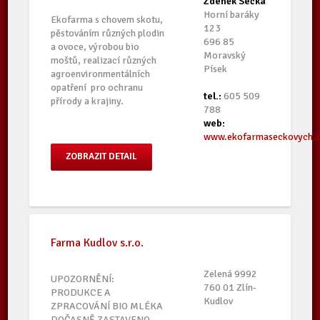
Zdeněk Sečka
Horní baráky
Ekofarma s chovem skotu,
123
pěstováním různých plodin
696 85
a ovoce, výrobou bio
Moravský
moštů, realizací různých
Písek
agroenvironmentálních
opatření pro ochranu
tel.:
605 509
přírody a krajiny.
788
web:
www.ekofarmaseckovych.
ZOBRAZIT DETAIL
Farma Kudlov s.r.o.
Zelená 9992
UPOZORNĚNÍ:
760 01 Zlín-
PRODUKCE A
Kudlov
ZPRACOVÁNÍ BIO MLÉKA
DOČASNĚ ZASTAVENO