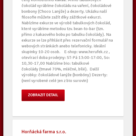
čokolád vyrábíme čokoládu na vaření, čokoládové
bonbony (Choco Lanýže) a dezerty. Ukázku naší
filosofie můžete zažít díky zážitkové exkurzi.
Nabízíme exkurze ve výrobě tabulkových čokolád,
které vyrábíme metodou tzv. bean-to-bar (tzn.
přímo z kakaového bobu po tabulku čokolády). Na
exkurze se lze přihlásit přes rezervační formulář na
webových stránkách anebo telefonicky. Ideální
skupinky 10-20 osob. E-shop: www.herufek.cz ,
otevírací doba prodejny: ST-Pá 13:00-17:00, So:
10,30-17,00 Nabízíme bio: tabulkové
čokolády (tmavé 70%, mléčné, bílé). Další
výrobky: čokoládové lanýže (bonbóny) Dezerty:
(není vyrobené celé jen z bio surovin)
ZOBRAZIT DETAIL
Horňácká farma s.r.o.