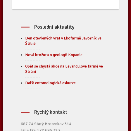
Poslední aktuality
Den otevřených vrat v Ekofarmě Javorník ve
Štítné
Nová brožura o geologii Kopanic
Opět se chystá akce na Levandulové farmě ve
Strání
Další entomologická exkurze
Rychlý kontakt
687 74 Starý Hrozenkov 314
Tel.+ fax: 572 696 323