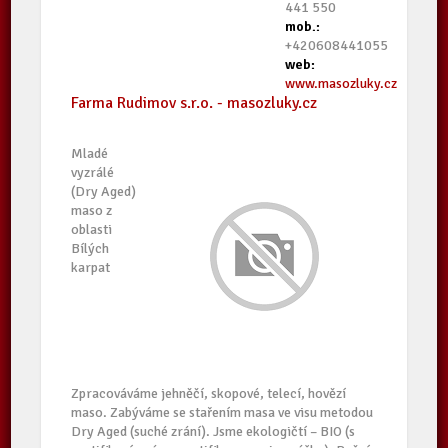
441 550
mob.:
+420608441055
web:
www.masozluky.cz
Farma Rudimov s.r.o. - masozluky.cz
Mladé
vyzrálé
(Dry Aged)
maso z
oblasti
Bílých
karpat
Zpracováváme jehněčí, skopové, telecí, hovězí
maso. Zabýváme se stařením masa ve visu metodou
Dry Aged (suché zrání). Jsme ekologičtí – BIO (s