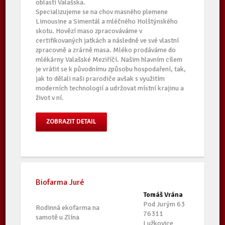
oblasti Valašska.
Specializujeme se na chov masného plemene
Limousine a Simentál a mléčného Holštýnského
skotu. Hovězí maso zpracováváme v
certifikovaných jatkách a následně ve své vlastní
zpracovně a zrárně masa. Mléko prodáváme do
mlékárny Valašské Meziříčí. Našim hlavním cílem
je vrátit se k původnímu způsobu hospodaření, tak,
jak to dělali naši prarodiče avšak s využitím
moderních technologií a udržovat místní krajinu a
život v ní.
ZOBRAZIT DETAIL
Biofarma Juré
Tomáš Vrána
Pod Jurým 63
Rodinná ekofarma na
76311
samotě u Zlína
Lužkovice