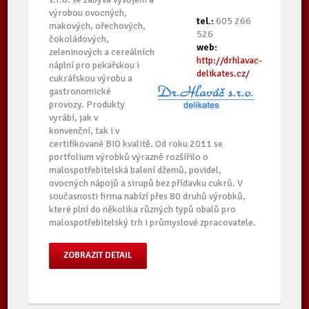
výrobou ovocných,
tel.:
605 266
makových, ořechových,
526
čokoládových,
web:
zeleninových a cereálních
http://drhlavac-
náplní pro pekařskou i
delikates.cz/
cukrářskou výrobu a
gastronomické
provozy. Produkty
vyrábí, jak v
konvenční, tak i v
certifikované BIO kvalitě. Od roku 2011 se
portfolium výrobků výrazně rozšířilo o
malospotřebitelská balení džemů, povidel,
ovocných nápojů a sirupů bez přídavku cukrů. V
současnosti firma nabízí přes 80 druhů výrobků,
které plní do několika různých typů obalů pro
malospotřebitelský trh i průmyslové zpracovatele.
ZOBRAZIT DETAIL