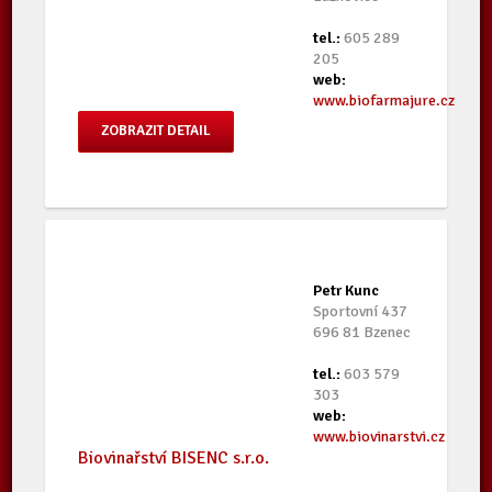
tel.:
605 289
205
web:
www.biofarmajure.cz
ZOBRAZIT DETAIL
Petr Kunc
Sportovní 437
696 81 Bzenec
tel.:
603 579
303
web:
www.biovinarstvi.cz
Biovinařství BISENC s.r.o.