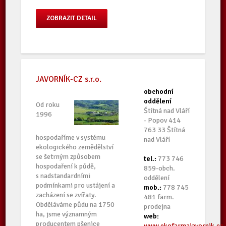
ZOBRAZIT DETAIL
JAVORNÍK-CZ s.r.o.
obchodní
oddělení
Od roku
Štítná nad Vláří
1996
- Popov 414
763 33 Štítná
hospodaříme v systému
nad Vláří
ekologického zemědělství
se šetrným způsobem
tel.:
773 746
hospodaření k půdě,
859-obch.
s nadstandardními
oddělení
podmínkami pro ustájení a
mob.:
778 745
zacházení se zvířaty.
481 farm.
Obděláváme půdu na 1750
prodejna
ha, jsme významným
web:
producentem pšenice
www.ekofarmajavornik.cz