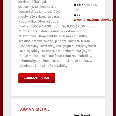
kozího mléka – jak
mob.:
604 136
potraviny, tak kosmetiku,
241
domácí sirupy, marmelády,
web:
mošty. Vše zakoupíte u nás
www.farmatomsickovi.cz
v obchůdku. Otvírací doba:
Po-Pá 15,00 – 18,00 hodin, So 8,00-12,00 hodin.
Mimo otvírací dobu je možné se domluvit
telefonicky. Bioprodukty: kozí mléko, jablka,
švestky, ořechy, třešně, jehňata, kůzlata,telata.
Biopotraviny: kozí sýry, kozí jogurt, jablečný mošt
Další výrobky: kosmetika z kozího mléka (mýdlo,
tělové mléko) Další nabídka: exkurze, prohlídky,
ochutnávky, možnost zakoupit dárkové poukazy,
objednat dárkové koše a balíčky.
ZOBRAZIT DETAIL
FARMA VRBĚTICE
Ing. Pavel