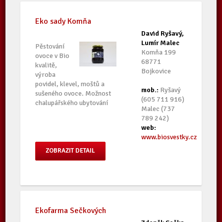
Eko sady Komňa
David Ryšavý,
Lumír Malec
Pěstování
Komňa 199
ovoce v Bio
68771
kvalitě,
Bojkovice
výroba
povidel, klevel, moštů a
mob.:
Ryšavý
sušeného ovoce. Možnost
(605 711 916)
chalupářského ubytování
Malec (737
789 242)
web:
www.biosvestky.cz
ZOBRAZIT DETAIL
Ekofarma Sečkových