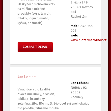
Sněžná 249
Beskydech s chovem krav
756 61 Rožnov
na mléko a mléčné
pod
produkty (sýry, tvaroh,
Radhoštěm
mléko, jogurt, máslo,
kyška, podmáslí).
mob.:
737 955
007
web:
www.biofarmaroznov.cz
ZOBRAZIT DETAIL
Jan Lehiani
Jan Lehiani
Nětčice 92
V nabídce v bio kvalitě
76802
ovoce (meruňky, broskve,
Zdounky
jablka) , brambory,
zelenina, žito. Bio mošt, bio ocet sušené hokaido,
bio povidla, žitná bio mouka.