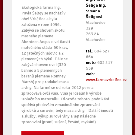
Šeliga Ing.
Ekologická farma Ing.
Simona
Pavla Šeligy se nachází v
Šeligová
obci Vrbětice a byla
Vlachovice
založena v roce 1996.
329
Zabývá se chovem skotu
763 24
masného plemene
Vlachovice
Aberdeen Angus o velikosti
matečného stáda 50 krav,
tel.:
604 327
12 jatečných jalovic a 2
664
plemenných býků. Dále se
mob.:
603 217
zabývá chovem ovcí (330
559
bahnic a 5 plemenných
web:
beranů plemene Romney
www.farmavrbetice.cz
Marsh) pro produkci masa
a vlny. Na farmě se od roku 2012 pere a
zpracovává ovčí vlna. Vlna je ideální k výrobě
izolačního materiálu. Filozofie tohoto podnikání
spočívá především v maximálním zpracování
výrobků a surovin, tedy masa a vlny. Další činnosti
a služby: Výkup surové vlny a její následné
zpracování (praní, sušení, česání, mykání)