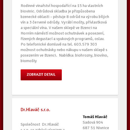
Rodinné vinařství hospodařící na 15 ha vlastních
biovinic. Odrůdová skladba je přizpůsobena
bzenecké oblasti – pěstuje 8 odrůd na výrobu bílých
vín a 3 červené odrůdy. Vyrábí mošty, přívlastková
a speciální vína. V našem sklepě ve Bzenci na
Horním náměstí možnost ochutnávek a posezení,
řízených degustací a vyukových programů, oslav.
Po telefonické domluvě na tel. 603.579 303
možnost ochutnávky nebo nákupu v našem sklepě s
posezením ve Bzenci. Nabídka: biohrozny, biovíno,
biomošty
ZOBRAZIT DETAIL
Dr.Hlaváč s.r.o.
Tomáš Hlaváč
Sadová 904
Společnost Dr.Hlaváč
687 51 Nivnice
s.r.o. se zabývá vývojem a