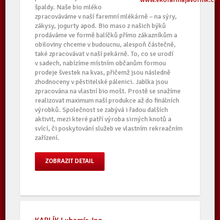
špaldy. Naše bio mléko
zpracováváme v naší faremní mlékárně – na sýry,
zákysy, jogurty apod. Bio maso z našich býků
prodáváme ve formě balíčků přímo zákazníkům a
obiloviny chceme v budoucnu, alespoň částečně,
také zpracovávat v naší pekárně. To, co se urodí
v sadech, nabízíme místním občanům formou
prodeje švestek na kvas, přičemž jsou následně
zhodnoceny v pěstitelské pálenici. Jablka jsou
zpracována na vlastní bio mošt. Prostě se snažíme
realizovat maximum naší produkce až do finálních
výrobků. Společnost se zabývá i řadou dalších
aktivit, mezi které patří výroba sirných knotů a
svící, či poskytování služeb ve vlastním rekreačním
zařízení.
ZOBRAZIT DETAIL