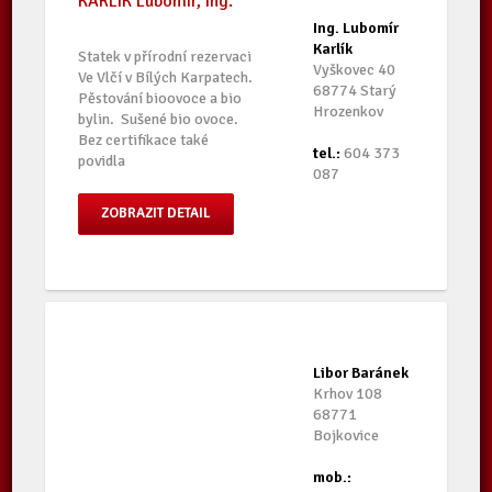
KARLÍK Lubomír, Ing.
Ing. Lubomír
Karlík
Statek v přírodní rezervaci
Vyškovec 40
Ve Vlčí v Bílých Karpatech.
68774 Starý
Pěstování bioovoce a bio
Hrozenkov
bylin. Sušené bio ovoce.
Bez certifikace také
tel.:
604 373
povidla
087
ZOBRAZIT DETAIL
Libor Baránek
Krhov 108
68771
Bojkovice
mob.: