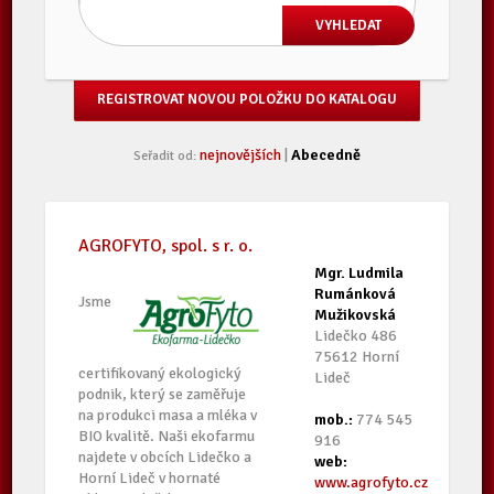
REGISTROVAT NOVOU POLOŽKU DO KATALOGU
nejnovějších
|
Abecedně
Seřadit od:
AGROFYTO, spol. s r. o.
Mgr. Ludmila
Rumánková
Jsme
Mužikovská
Lidečko 486
75612 Horní
certifikovaný ekologický
Lideč
podnik, který se zaměřuje
na produkci masa a mléka v
mob.:
774 545
BIO kvalitě. Naši ekofarmu
916
najdete v obcích Lidečko a
web:
Horní Lideč v hornaté
www.agrofyto.cz