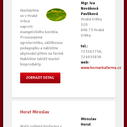
Mgr. Iva
Nováková
Nacházíme
Pavlíková
se v Hrubé
Hrubá Vrbka
Vrbce
120
naproti
696 73 Hrubá
evangelického kostela.
Vrbka
Provozujeme
agroturistiku, zážitkovou
tel.:
pedagogiku a nabízíme
723167756,
ubytování přímo na farmě.
724931838
Nabízíme taktéž vlastní
web:
bioprodukty.
www.hornackafarma.cz
ZOBRAZIT DETAIL
Horut Miroslav
Miroslav
Horut
Malá rodinná biofarma v