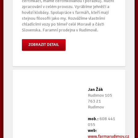
certifikací, máme certifikovanou i porážku). Ruční
zpracování v celém provozu. Vyrábíme jehněčí a
hovězí klobásy. Spolupráce s farmáři, kteří mají
stejnou filosofii jako my. Rozvážíme vlastními
chladícími vozy po témeř celé Moravě a části
Slovenska. Faramní prodejna v Rudimově.
ZOBRAZIT DETAIL
Jan Žák
Rudimov 105
763 21
Rudimov
mob.:
608 441
055
web:
www.farmarudimov.cz