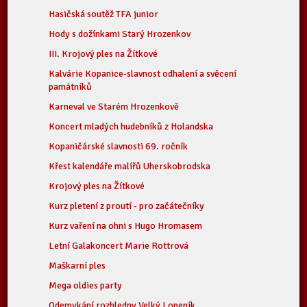
Hasičská soutěž TFA junior
Hody s dožínkami Starý Hrozenkov
III. Krojový ples na Žítkové
Kalvárie Kopanice-slavnost odhalení a svěcení
památníků
Karneval ve Starém Hrozenkově
Koncert mladých hudebníků z Holandska
Kopaničárské slavnosti 69. ročník
Křest kalendáře malířů Uherskobrodska
Krojový ples na Žítkové
Kurz pletení z proutí - pro začátečníky
Kurz vaření na ohni s Hugo Hromasem
Letní Galakoncert Marie Rottrová
Maškarní ples
Mega oldies party
Odemykání rozhledny Velký Lopeník