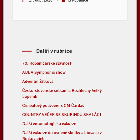
17. dub, 2026
·
IS Kopanice
Další v rubrice
70. Kopaničárské slavnosti
ABBA Symphonic show
Adventní Žítková
Česko-slovenské setkání u Rozhledny Velký
Lopeník
Cimbálový podvečer s CM Čardáš
COUNTRY VEČER SE SKUPINOU SKALÁCI
Další entomologická exkurze
Další exkurze do ovocné školky a biosadu v
Bojkovicích