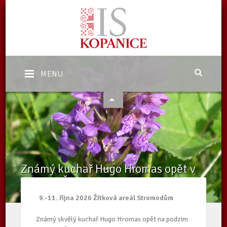
MENU
Známý kuchař Hugo Hromas opět v
říjnu na Žítkové
Domů
/
Kalendář akcí Kopanice
/
Známý kuchař Hugo Hromas opět v
9.-11. října 2026 Žítková areál Stromodům
říjnu na Žítkové
Známý skvělý kuchař Hugo Hromas opět na podzim