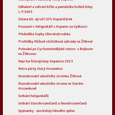
Odhalení a svěcení kříže a památníku hrdinů bitvy
L.P.1663
Oslava 60. výročí DFS Kopaničárek
Posezení s Heligonkáři z Kopanic na Vyškovci
Přednáška Sopky Uherskobrodska
Prohlídky Růžové stolístkové zahrady na Žítkové
Putování po Cyrilometodějské stezce- z Bojkovic
na Žítkovou
Repríza fotovýstavy Kopanice 2023
Retro párty Starý Hrozenkov
Rozsvěcování vánočního stromku Žítková
Rozsvěcování vánočního stromu ve Starém
Hrozenkově
Setkání heligonkářů
Setkání Starohrozenčanů a Novohrozenčanů
Spjévanky - workshop lidového zpěvu