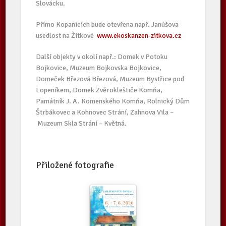
Slovácku.
Přímo Kopanicích bude otevřena např. Janúšova
usedlost na Žítkové
www.ekoskanzen-zitkova.cz
Další objekty v okolí např.: Domek v Potoku
Bojkovice, Muzeum Bojkovska Bojkovice,
Domeček Březová Březová, Muzeum Bystřice pod
Lopeníkem, Domek Zvěrokleštiče Komńa,
Památník J. A. Komenského Komńa, Rolnický Dům
Štrbákovec a Kohnovec Strání, Zahnova Vila –
Muzeum Skla Strání – Květná.
Přiložené fotografie