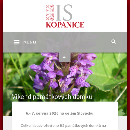
MENU
Víkend památkových domků
Domů
/
Kalendář akcí Kopanice
/
Víkend památkových domků
6.- 7. června 2026 na celém Slovácku
Celkem bude otevřeno 63 památkových domků na