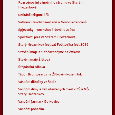
Rozsvěcování vánočního stromu ve Starém
Hrozenkově
Setkání heligonkářů
Setkání Starohrozenčanů a Novohrozenčanů
Spjévanky - workshop lidového zpěvu
Sportovní ples ve Starém Hrozenkově
Starý Hrozenkov festival Folklorika fest 2026
Stavění máje a slet čarodějnic na Žítkové
Stavění máje Žítková
Štěpánská zábava
Tábor Brontosarus na Žítkové - kosení luk
Vánoční dílničky ve škole
Vánoční dílny a den otevřených dveří v ZŠ a MŠ
Starý Hrozenkov
Vánoční jarmark Bojkovice
Vánoční pohádka