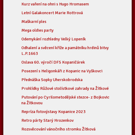
Kurz vaření na ohni s Hugo Hromasem
Letní Galakoncert Marie Rottrová
Maškarní ples
Mega oldies party
Odemykání rozhledny Velký Lopeník
Odhalení a svěcení kříže a památníku hrdinů bitvy
L.P.1663
Oslava 60. výročí DFS Kopaničárek
Posezení s Heligonkáři z Kopanic na Vyškovci
Přednáška Sopky Uherskobrodska
Prohlídky Růžové stolístkové zahrady na Žítkové
Putování po Cyrilometodějské stezce- z Bojkovic
na Žítkovou
Repríza fotovýstavy Kopanice 2023
Retro párty Starý Hrozenkov
Rozsvěcování vánočního stromku Žítková