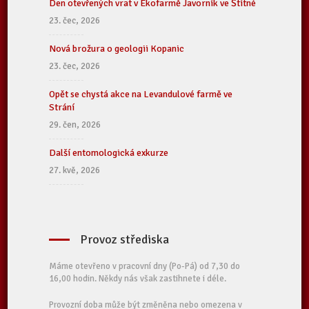
Den otevřených vrat v Ekofarmě Javorník ve Štítné
23. čec, 2026
Nová brožura o geologii Kopanic
23. čec, 2026
Opět se chystá akce na Levandulové farmě ve
Strání
29. čen, 2026
Další entomologická exkurze
27. kvě, 2026
Provoz střediska
Máme otevřeno v pracovní dny (Po-Pá) od 7,30 do
16,00 hodin. Někdy nás však zastihnete i déle.
Provozní doba může být změněna nebo omezena v