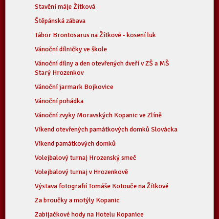
Stavění máje Žítková
Štěpánská zábava
Tábor Brontosarus na Žítkové - kosení luk
Vánoční dílničky ve škole
Vánoční dílny a den otevřených dveří v ZŠ a MŠ
Starý Hrozenkov
Vánoční jarmark Bojkovice
Vánoční pohádka
Vánoční zvyky Moravských Kopanic ve Zlíně
Víkend otevřených památkových domků Slovácka
Víkend památkových domků
Volejbalový turnaj Hrozenský smeč
Volejbalový turnaj v Hrozenkově
Výstava fotografií Tomáše Kotouče na Žítkové
Za broučky a motýly Kopanic
Zabijačkové hody na Hotelu Kopanice