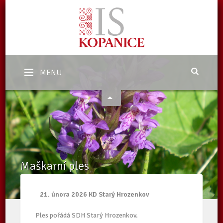
MENU
Maškarní ples
Domů
/
Kalendář akcí Kopanice
/
Maškarní ples
21. února 2026 KD Starý Hrozenkov
Ples pořádá SDH Starý Hrozenkov.