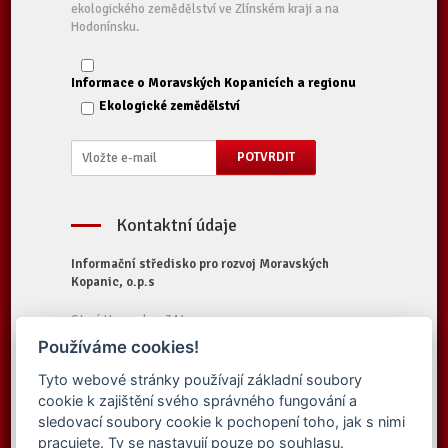
ekologického zemědělství ve Zlínském kraji a na
Hodonínsku.
Informace o Moravských Kopanicích a regionu
Ekologické zemědělství
Kontaktní údaje
Informační středisko pro rozvoj Moravských
Kopanic, o.p.s
Starý Hrozenkov 314
687 74 Starý Hrozenkov
Používáme cookies!
Tel.:
+420 572 696 323
Tyto webové stránky používají základní soubory
E-mail:
iskopanice@iskopanice.cz
cookie k zajištění svého správného fungování a
Web:
https://www.iskopanice.cz
sledovací soubory cookie k pochopení toho, jak s nimi
pracujete. Ty se nastavují pouze po souhlasu.