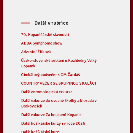
Další v rubrice
70. Kopaničárské slavnosti
ABBA Symphonic show
Adventní Žítková
Česko-slovenské setkání u Rozhledny Velký
Lopeník
Cimbálový podvečer s CM Čardáš
COUNTRY VEČER SE SKUPINOU SKALÁCI
Další entomologická exkurze
Další exkurze do ovocné školky a biosadu v
Bojkovicích
Další exkurze Za houbami Kopanic
Další košíkářské kurzy i v roce 2026
Další košíkářský kurz