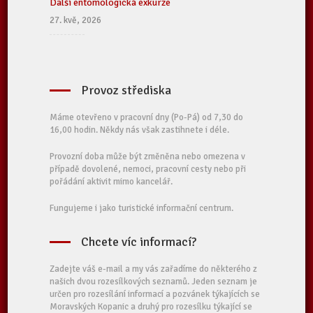
Další entomologická exkurze
27. kvě, 2026
Provoz střediska
Máme otevřeno v pracovní dny (Po-Pá) od 7,30 do
16,00 hodin. Někdy nás však zastihnete i déle.
Provozní doba může být změněna nebo omezena v
případě dovolené, nemoci, pracovní cesty nebo při
pořádání aktivit mimo kancelář.
Fungujeme i jako turistické informační centrum.
Chcete víc informací?
Zadejte váš e-mail a my vás zařadíme do některého z
našich dvou rozesílkových seznamů. Jeden seznam je
určen pro rozesílání informací a pozvánek týkajících se
Moravských Kopanic a druhý pro rozesílku týkající se