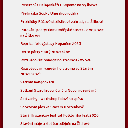
Posezení s Heligonkáři z Kopanic na Vyškovci
Přednáška Sopky Uherskobrodska
Prohlídky Růžové stolístkové zahrady na Žítkové
Putování po Cyrilometodějské stezce- z Bojkovic
na Žítkovou
Repríza fotovýstavy Kopanice 2023
Retro párty Starý Hrozenkov
Rozsvěcování vánočního stromku Žítková
Rozsvěcování vánočního stromu ve Starém
Hrozenkově
Setkání heligonkářů
Setkání Starohrozenčanů a Novohrozenčanů
Spjévanky - workshop lidového zpěvu
Sportovní ples ve Starém Hrozenkově
Starý Hrozenkov festival Folklorika fest 2026
Stavění máje a slet čarodějnic na Žítkové