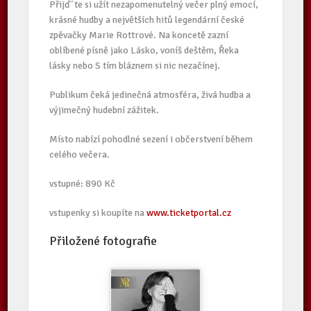
Přijď´te si užít nezapomenutelný večer plný emocí,
krásné hudby a největších hitů legendární české
zpěvačky Marie Rottrové. Na koncetě zazní
oblíbené písně jako Lásko, voníš deštěm, Řeka
lásky nebo S tím bláznem si nic nezačínej.
Publikum čeká jedinečná atmosféra, živá hudba a
výjimečný hudební zážitek.
Místo nabízí pohodlné sezení i občerstvení během
celého večera.
vstupné: 890 Kč
vstupenky si koupíte na
www.ticket
portal.cz
Přiložené fotografie