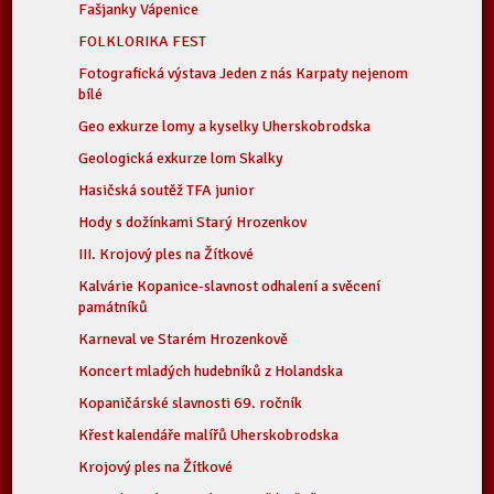
Fašjanky Vápenice
FOLKLORIKA FEST
Fotografická výstava Jeden z nás Karpaty nejenom
bílé
Geo exkurze lomy a kyselky Uherskobrodska
Geologická exkurze lom Skalky
Hasičská soutěž TFA junior
Hody s dožínkami Starý Hrozenkov
III. Krojový ples na Žítkové
Kalvárie Kopanice-slavnost odhalení a svěcení
památníků
Karneval ve Starém Hrozenkově
Koncert mladých hudebníků z Holandska
Kopaničárské slavnosti 69. ročník
Křest kalendáře malířů Uherskobrodska
Krojový ples na Žítkové