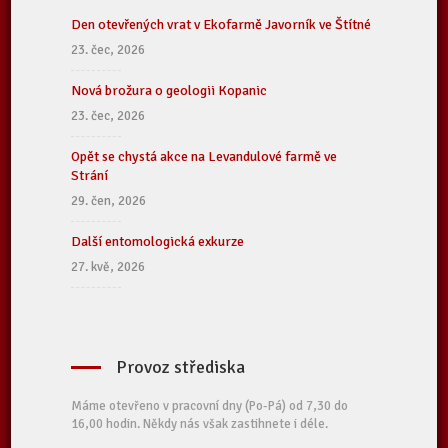
Den otevřených vrat v Ekofarmě Javorník ve Štítné
23. čec, 2026
Nová brožura o geologii Kopanic
23. čec, 2026
Opět se chystá akce na Levandulové farmě ve
Strání
29. čen, 2026
Další entomologická exkurze
27. kvě, 2026
Provoz střediska
Máme otevřeno v pracovní dny (Po-Pá) od 7,30 do
16,00 hodin. Někdy nás však zastihnete i déle.