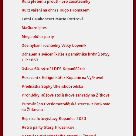
Kurz pletení z proutí - pro začátečníky
Kurz vaření na ohni s Hugo Hromasem
Letní Galakoncert Marie Rottrová
Maškarní ples
Mega oldies party
Odemykání rozhledny Velký Lopeník
Odhalení a svěcení kříže a památníku hrdinů bitvy
L.P.1663
Oslava 60. výročí DFS Kopaničárek
Posezení s Heligonkáři z Kopanic na Vyškovci
Přednáška Sopky Uherskobrodska
Prohlídky Růžové stolístkové zahrady na Žítkové
Putování po Cyrilometodějské stezce- z Bojkovic
na Žítkovou
Repríza fotovýstavy Kopanice 2023
Retro párty Starý Hrozenkov