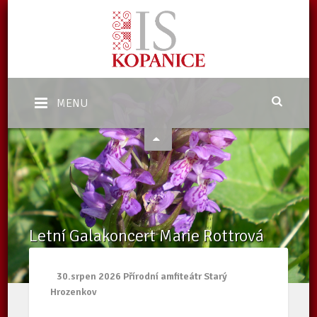
MENU
Letní Galakoncert Marie Rottrová
Domů
/
Kalendář akcí Kopanice
/
Letní Galakoncert Marie Rottrová
30.srpen 2026 Přírodní amfiteátr Starý
Hrozenkov