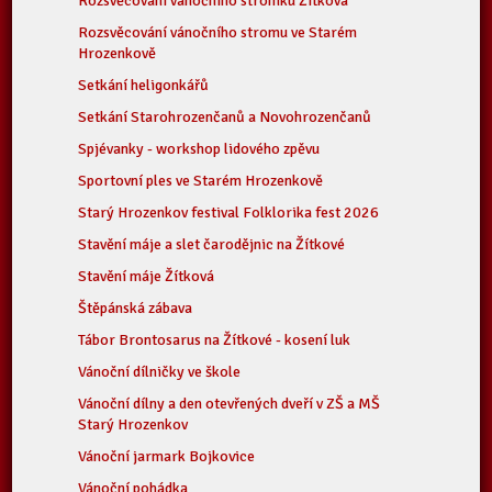
Rozsvěcování vánočního stromku Žítková
Rozsvěcování vánočního stromu ve Starém
Hrozenkově
Setkání heligonkářů
Setkání Starohrozenčanů a Novohrozenčanů
Spjévanky - workshop lidového zpěvu
Sportovní ples ve Starém Hrozenkově
Starý Hrozenkov festival Folklorika fest 2026
Stavění máje a slet čarodějnic na Žítkové
Stavění máje Žítková
Štěpánská zábava
Tábor Brontosarus na Žítkové - kosení luk
Vánoční dílničky ve škole
Vánoční dílny a den otevřených dveří v ZŠ a MŠ
Starý Hrozenkov
Vánoční jarmark Bojkovice
Vánoční pohádka