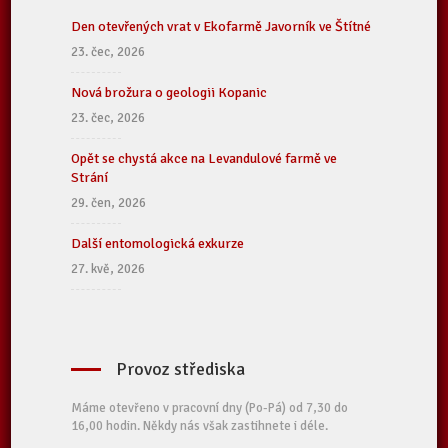
Den otevřených vrat v Ekofarmě Javorník ve Štítné
23. čec, 2026
Nová brožura o geologii Kopanic
23. čec, 2026
Opět se chystá akce na Levandulové farmě ve
Strání
29. čen, 2026
Další entomologická exkurze
27. kvě, 2026
Provoz střediska
Máme otevřeno v pracovní dny (Po-Pá) od 7,30 do
16,00 hodin. Někdy nás však zastihnete i déle.