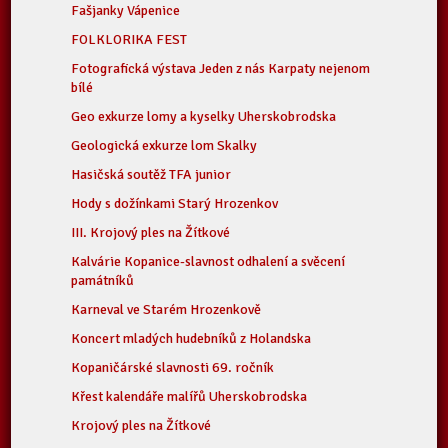
Fašjanky Vápenice
FOLKLORIKA FEST
Fotografická výstava Jeden z nás Karpaty nejenom
bílé
Geo exkurze lomy a kyselky Uherskobrodska
Geologická exkurze lom Skalky
Hasičská soutěž TFA junior
Hody s dožínkami Starý Hrozenkov
III. Krojový ples na Žítkové
Kalvárie Kopanice-slavnost odhalení a svěcení
památníků
Karneval ve Starém Hrozenkově
Koncert mladých hudebníků z Holandska
Kopaničárské slavnosti 69. ročník
Křest kalendáře malířů Uherskobrodska
Krojový ples na Žítkové