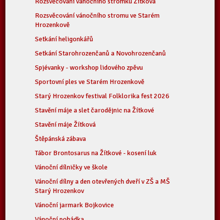
Rozsvěcování vánočního stromku Žítková
Rozsvěcování vánočního stromu ve Starém
Hrozenkově
Setkání heligonkářů
Setkání Starohrozenčanů a Novohrozenčanů
Spjévanky - workshop lidového zpěvu
Sportovní ples ve Starém Hrozenkově
Starý Hrozenkov festival Folklorika fest 2026
Stavění máje a slet čarodějnic na Žítkové
Stavění máje Žítková
Štěpánská zábava
Tábor Brontosarus na Žítkové - kosení luk
Vánoční dílničky ve škole
Vánoční dílny a den otevřených dveří v ZŠ a MŠ
Starý Hrozenkov
Vánoční jarmark Bojkovice
Vánoční pohádka