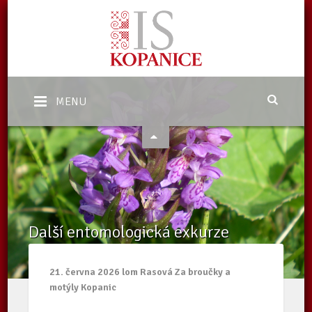
MENU
Další entomologická exkurze
Domů
/
Kalendář akcí Kopanice
/
Další entomologická exkurze
21. června 2026 lom Rasová Za broučky a
motýly Kopanic