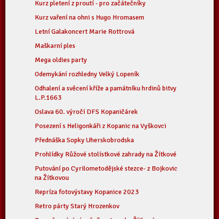
Kurz pletení z proutí - pro začátečníky
Kurz vaření na ohni s Hugo Hromasem
Letní Galakoncert Marie Rottrová
Maškarní ples
Mega oldies party
Odemykání rozhledny Velký Lopeník
Odhalení a svěcení kříže a památníku hrdinů bitvy
L.P.1663
Oslava 60. výročí DFS Kopaničárek
Posezení s Heligonkáři z Kopanic na Vyškovci
Přednáška Sopky Uherskobrodska
Prohlídky Růžové stolístkové zahrady na Žítkové
Putování po Cyrilometodějské stezce- z Bojkovic
na Žítkovou
Repríza fotovýstavy Kopanice 2023
Retro párty Starý Hrozenkov