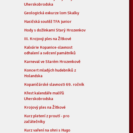
Uherskobrodska
Geologická exkurze lom Skalky
Hasičská soutěž TFA junior
Hody s dožínkami Starý Hrozenkov
III. Krojový ples na Žítkové
Kalvárie Kopanice-slavnost
odhalení a svěcení památníků
Karneval ve Starém Hrozenkově
Koncert mladých hudebníků z
Holandska
Kopaničárské slavnosti 69. ročník
Křest kalendáře malířů
Uherskobrodska
Krojový ples na Žítkové
Kurz pletení z proutí - pro
začátečníky
Kurz vaření na ohni s Hugo