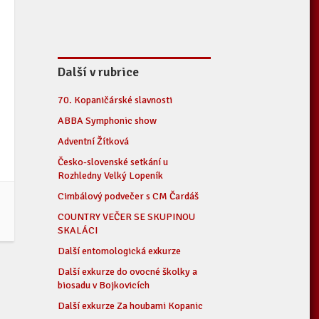
Další v rubrice
70. Kopaničárské slavnosti
ABBA Symphonic show
Adventní Žítková
Česko-slovenské setkání u
Rozhledny Velký Lopeník
Cimbálový podvečer s CM Čardáš
COUNTRY VEČER SE SKUPINOU
SKALÁCI
Další entomologická exkurze
Další exkurze do ovocné školky a
biosadu v Bojkovicích
Další exkurze Za houbami Kopanic