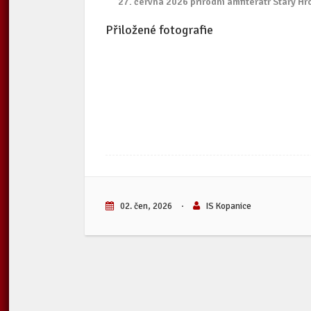
27. června 2026 přírodní amfiterátr Starý Hr
Přiložené fotografie
02. čen, 2026
·
IS Kopanice