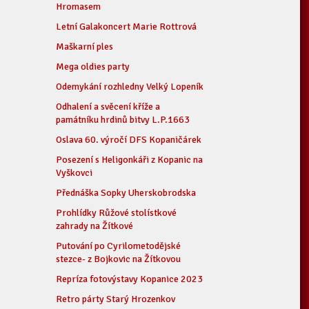
Hromasem
Letní Galakoncert Marie Rottrová
Maškarní ples
Mega oldies party
Odemykání rozhledny Velký Lopeník
Odhalení a svěcení kříže a
památníku hrdinů bitvy L.P.1663
Oslava 60. výročí DFS Kopaničárek
Posezení s Heligonkáři z Kopanic na
Vyškovci
Přednáška Sopky Uherskobrodska
Prohlídky Růžové stolístkové
zahrady na Žítkové
Putování po Cyrilometodějské
stezce- z Bojkovic na Žítkovou
Repríza fotovýstavy Kopanice 2023
Retro párty Starý Hrozenkov