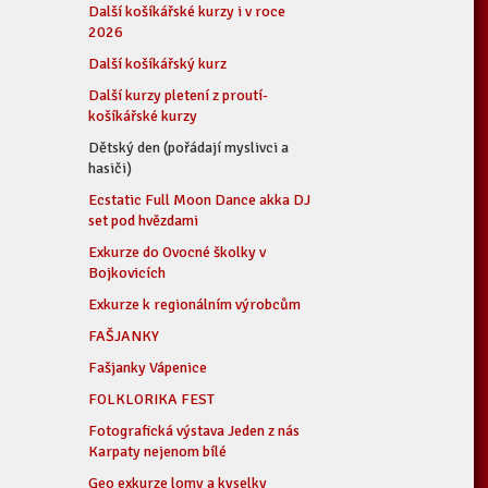
Další košíkářské kurzy i v roce
2026
Další košíkářský kurz
Další kurzy pletení z proutí-
košíkářské kurzy
Dětský den (pořádají myslivci a
hasiči)
Ecstatic Full Moon Dance akka DJ
set pod hvězdami
Exkurze do Ovocné školky v
Bojkovicích
Exkurze k regionálním výrobcům
FAŠJANKY
Fašjanky Vápenice
FOLKLORIKA FEST
Fotografická výstava Jeden z nás
Karpaty nejenom bílé
Geo exkurze lomy a kyselky