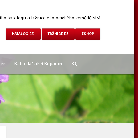
ího katalogu a tržnice ekologického zemědělství
KATALOG EZ
TRŽNICE EZ
ESHOP
rce
Kalendář akcí Kopanice