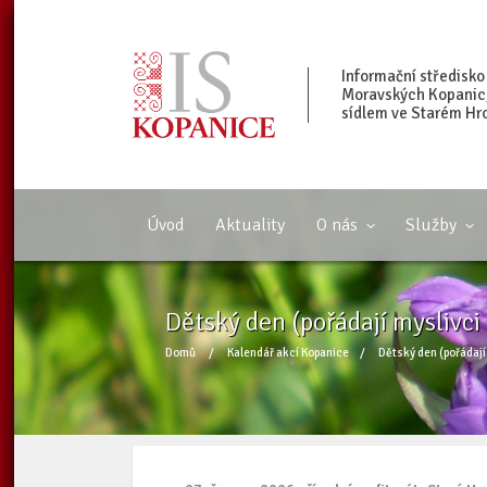
Informační středisko
Moravských Kopanic, 
sídlem ve Starém Hr
Úvod
Aktuality
O nás
Služby
Dětský den (pořádají myslivci 
Domů
/
Kalendář akcí Kopanice
/
Dětský den (pořádají 