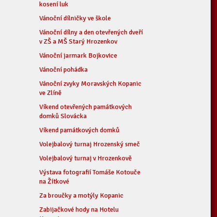
kosení luk
Vánoční dílničky ve škole
Vánoční dílny a den otevřených dveří
v ZŠ a MŠ Starý Hrozenkov
Vánoční jarmark Bojkovice
Vánoční pohádka
Vánoční zvyky Moravských Kopanic
ve Zlíně
Víkend otevřených památkových
domků Slovácka
Víkend památkových domků
Volejbalový turnaj Hrozenský smeč
Volejbalový turnaj v Hrozenkově
Výstava fotografií Tomáše Kotouče
na Žítkové
Za broučky a motýly Kopanic
Zabijačkové hody na Hotelu