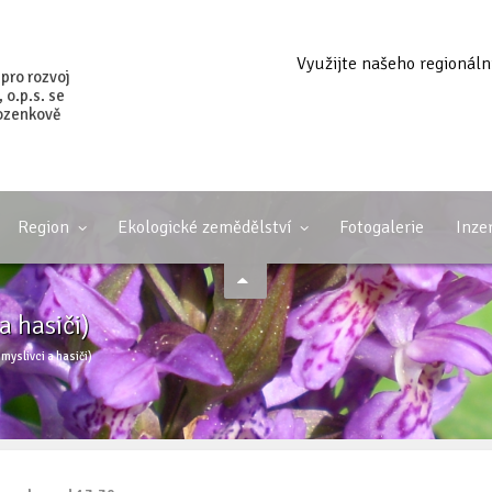
Využijte našeho regionáln
 pro rozvoj
o.p.s. se
ozenkově
Region
Ekologické zemědělství
Fotogalerie
Inze
a hasiči)
myslivci a hasiči)