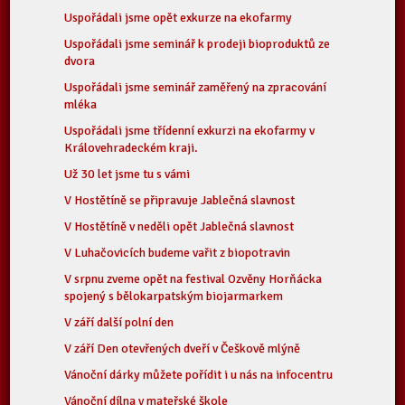
Uspořádali jsme opět exkurze na ekofarmy
Uspořádali jsme seminář k prodeji bioproduktů ze
dvora
Uspořádali jsme seminář zaměřený na zpracování
mléka
Uspořádali jsme třídenní exkurzi na ekofarmy v
Královehradeckém kraji.
Už 30 let jsme tu s vámi
V Hostětíně se připravuje Jablečná slavnost
V Hostětíně v neděli opět Jablečná slavnost
V Luhačovicích budeme vařit z biopotravin
V srpnu zveme opět na festival Ozvěny Horňácka
spojený s bělokarpatským biojarmarkem
V září další polní den
V září Den otevřených dveří v Češkově mlýně
Vánoční dárky můžete pořídit i u nás na infocentru
Vánoční dílna v mateřské škole