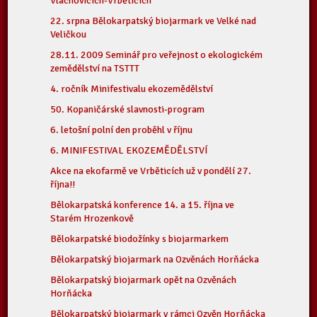
Vlachovicích-Vrběticích
22. srpna Bělokarpatský biojarmark ve Velké nad
Veličkou
28.11. 2009 Seminář pro veřejnost o ekologickém
zemědělství na TSTTT
4. ročník Minifestivalu ekozemědělství
50. Kopaničárské slavnosti-program
6. letošní polní den proběhl v říjnu
6. MINIFESTIVAL EKOZEMĚDĚLSTVÍ
Akce na ekofarmě ve Vrběticích už v pondělí 27.
října!!
Bělokarpatská konference 14. a 15. října ve
Starém Hrozenkově
Bělokarpatské biodožínky s biojarmarkem
Bělokarpatský biojarmark na Ozvěnách Horňácka
Bělokarpatský biojarmark opět na Ozvěnách
Horňácka
Bělokarpatský biojarmark v rámci Ozvěn Horňácka