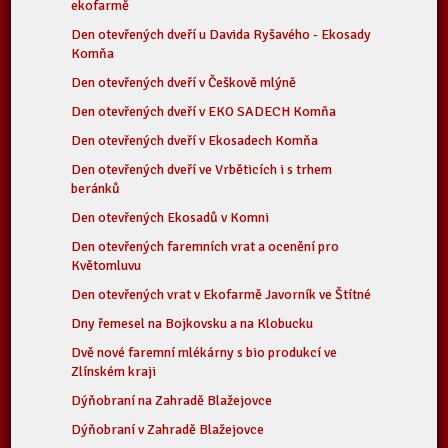
ekofarmě
Den otevřených dveří u Davida Ryšavého - Ekosady
Komňa
Den otevřených dveří v Češkově mlýně
Den otevřených dveří v EKO SADECH Komňa
Den otevřených dveří v Ekosadech Komňa
Den otevřených dveří ve Vrběticích i s trhem
beránků
Den otevřených Ekosadů v Komni
Den otevřených faremních vrat a ocenění pro
Květomluvu
Den otevřených vrat v Ekofarmě Javorník ve Štítné
Dny řemesel na Bojkovsku a na Klobucku
Dvě nové faremní mlékárny s bio produkcí ve
Zlínském kraji
Dýňobraní na Zahradě Blažejovce
Dýňobraní v Zahradě Blažejovce