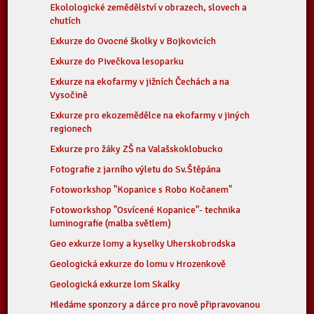
Ekolologické zemědělství v obrazech, slovech a
chutích
Exkurze do Ovocné školky v Bojkovicích
Exkurze do Pivečkova lesoparku
Exkurze na ekofarmy v jižních Čechách a na
Vysočině
Exkurze pro ekozemědělce na ekofarmy v jiných
regionech
Exkurze pro žáky ZŠ na Valašskoklobucko
Fotografie z jarního výletu do Sv.Štěpána
Fotoworkshop "Kopanice s Robo Kočanem"
Fotoworkshop "Osvícené Kopanice"- technika
luminografie (malba světlem)
Geo exkurze lomy a kyselky Uherskobrodska
Geologická exkurze do lomu v Hrozenkově
Geologická exkurze lom Skalky
Hledáme sponzory a dárce pro nově připravovanou