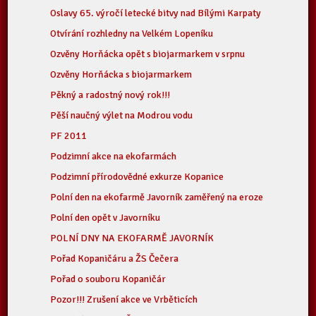
Oslavy 65. výročí letecké bitvy nad Bílými Karpaty
Otvírání rozhledny na Velkém Lopeníku
Ozvěny Horňácka opět s biojarmarkem v srpnu
Ozvěny Horňácka s biojarmarkem
Pěkný a radostný nový rok!!!
Pěší naučný výlet na Modrou vodu
PF 2011
Podzimní akce na ekofarmách
Podzimní přírodovědné exkurze Kopanice
Polní den na ekofarmě Javorník zaměřený na eroze
Polní den opět v Javorníku
POLNÍ DNY NA EKOFARMĚ JAVORNÍK
Pořad Kopaničáru a ŽS Čečera
Pořad o souboru Kopaničár
Pozor!!! Zrušení akce ve Vrběticích