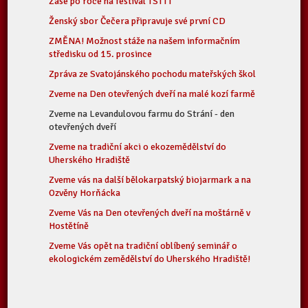
Zase po roce na festival TSTTT
Ženský sbor Čečera připravuje své první CD
ZMĚNA! Možnost stáže na našem informačním
středisku od 15. prosince
Zpráva ze Svatojánského pochodu mateřských škol
Zveme na Den otevřených dveří na malé kozí farmě
Zveme na Levandulovou farmu do Strání - den
otevřených dveří
Zveme na tradiční akci o ekozemědělství do
Uherského Hradiště
Zveme vás na další bělokarpatský biojarmark a na
Ozvěny Horňácka
Zveme Vás na Den otevřených dveří na moštárně v
Hostětíně
Zveme Vás opět na tradiční oblíbený seminář o
ekologickém zemědělství do Uherského Hradiště!