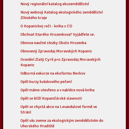
Nový regionální katalog ekozemědělství
Nový webový Katalog ekologického zemědělství
Zlínského kraje
O Kopanickej reči - kniha s CD
Obchvat Starého Hrozenkova? Vyjádřete se.
Obnova naučné stezky Okolo Hrozenka
Obnovený Zpravodaj Moravských Kopanic
Ocenění Zlatý Cyril pro Zpravodaj Moravských
Kopanic
Odborná exkurze na ekofarmu Beckov
Opět kurzy kváskového pečení
Opět máme otevřeno a v nabídce nová kniha
Opět se blíží Kopaničárské slavnosti
Opět se chystá akce na Levandulové farmě ve
Strání
Opět vás zveme za ekologickým zemědělstvím do
Uherského Hradiště