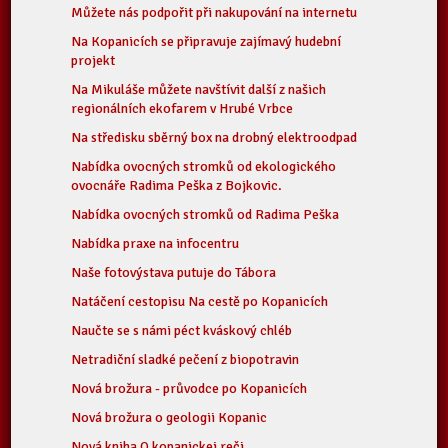
Můžete nás podpořit při nakupování na internetu
Na Kopanicích se připravuje zajímavý hudební
projekt
Na Mikuláše můžete navštívit další z našich
regionálních ekofarem v Hrubé Vrbce
Na středisku sběrný box na drobný elektroodpad
Nabídka ovocných stromků od ekologického
ovocnáře Radima Peška z Bojkovic.
Nabídka ovocných stromků od Radima Peška
Nabídka praxe na infocentru
Naše fotovýstava putuje do Tábora
Natáčení cestopisu Na cestě po Kopanicích
Naučte se s námi péct kváskový chléb
Netradiční sladké pečení z biopotravin
Nová brožura - průvodce po Kopanicích
Nová brožura o geologii Kopanic
Nová kniha O kopanickej reči