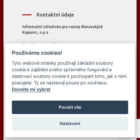
Kontaktní údaje
Informační středisko pro rozvoj Moravských
Kopanic, o.p.s
Starý Hrozenkov 314
687 74 Starý Hrozenkov
Používáme cookies!
Tel.:
+420 572 696 323
Tyto webové stránky používají základní soubory
E-mail:
iskopanice@iskopanice.cz
cookie k zajištění svého správného fungování a
Web:
https://www.iskopanice.cz
sledovací soubory cookie k pochopení toho, jak s nimi
pracujete. Ty se nastavují pouze po souhlasu.
Dovolte mi vybrat
© 2016 Informační středisko pro rozvoj
Vytvořilo studio
Moravských Kopanic, o.p.s. - Všechna práva
Povolit vše
Simpless
vyhrazena
Nastavení