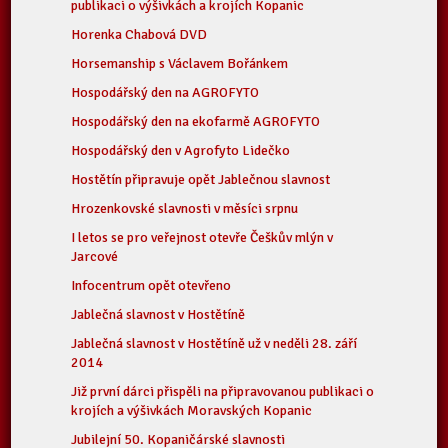
publikaci o výšivkách a krojích Kopanic
Horenka Chabová DVD
Horsemanship s Václavem Bořánkem
Hospodářský den na AGROFYTO
Hospodářský den na ekofarmě AGROFYTO
Hospodářský den v Agrofyto Lidečko
Hostětín připravuje opět Jablečnou slavnost
Hrozenkovské slavnosti v měsíci srpnu
I letos se pro veřejnost otevře Češkův mlýn v
Jarcové
Infocentrum opět otevřeno
Jablečná slavnost v Hostětíně
Jablečná slavnost v Hostětíně už v neděli 28. září
2014
Již první dárci přispěli na připravovanou publikaci o
krojích a výšivkách Moravských Kopanic
Jubilejní 50. Kopaničárské slavnosti