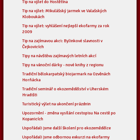
Tip na výlet do Hostětína
Tip na výlet: Mikulášský jarmek ve Valašských
Kloboukách
Tip na výlet: vyhlášení nejlepší ekofarmy za rok
2009
Tip na zajímavou akci: Bylinkové slavnosti v
Čejkovicích
Tipy na návštěvu zajímavých letních akcí
Tipy na vánoční dárky - nové knihy z regionu
Tradiční bělokarpatský biojarmark na Ozvěnách
Horňácka
Tradiční seminář o ekozemědělství v Uherském
Hradišti
Turistický výlet na ukončení prázdnin
Upozornění - změna vysílání cestopisu Na cestě po
Kopanicích
Uspořádali jsme další školení pro ekozemědělce
Uspořádali jsme odbornou exkurzi na ekofarmy