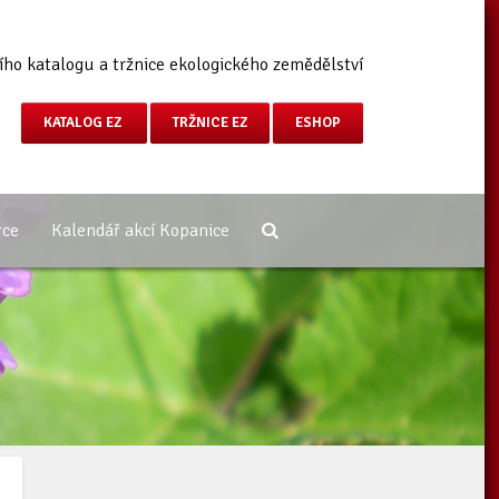
ího katalogu a tržnice ekologického zemědělství
KATALOG EZ
TRŽNICE EZ
ESHOP
rce
Kalendář akcí Kopanice