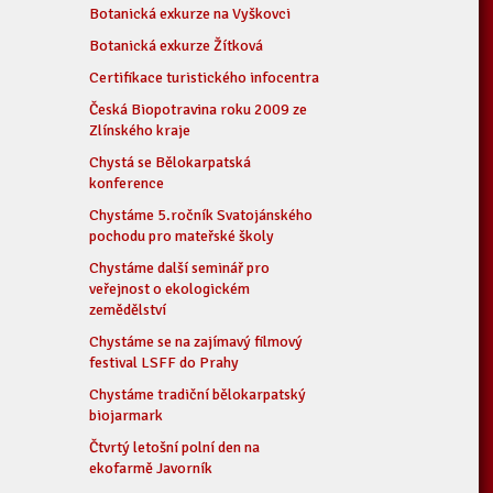
Botanická exkurze na Vyškovci
Botanická exkurze Žítková
Certifikace turistického infocentra
Česká Biopotravina roku 2009 ze
Zlínského kraje
Chystá se Bělokarpatská
konference
Chystáme 5.ročník Svatojánského
pochodu pro mateřské školy
Chystáme další seminář pro
veřejnost o ekologickém
zemědělství
Chystáme se na zajímavý filmový
festival LSFF do Prahy
Chystáme tradiční bělokarpatský
biojarmark
Čtvrtý letošní polní den na
ekofarmě Javorník