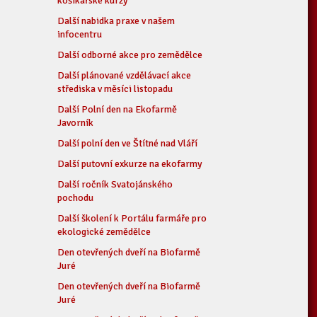
košíkářské kurzy
Další nabidka praxe v našem
infocentru
Další odborné akce pro zemědělce
Další plánované vzdělávací akce
střediska v měsíci listopadu
Další Polní den na Ekofarmě
Javorník
Další polní den ve Štítné nad Vláří
Další putovní exkurze na ekofarmy
Další ročník Svatojánského
pochodu
Další školení k Portálu farmáře pro
ekologické zemědělce
Den otevřených dveří na Biofarmě
Juré
Den otevřených dveří na Biofarmě
Juré