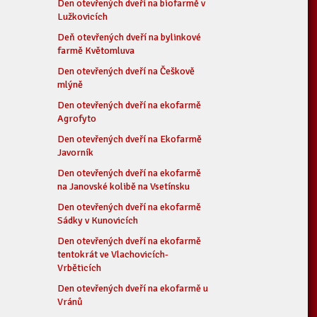
Den otevřených dveří na biofarmě v
Lužkovicích
Deň otevřených dveří na bylinkové
farmě Květomluva
Den otevřených dveří na Češkově
mlýně
Den otevřených dveří na ekofarmě
Agrofyto
Den otevřených dveří na Ekofarmě
Javorník
Den otevřených dveří na ekofarmě
na Janovské kolibě na Vsetínsku
Den otevřených dveří na ekofarmě
Sádky v Kunovicích
Den otevřených dveří na ekofarmě
tentokrát ve Vlachovicích-
Vrběticích
Den otevřených dveří na ekofarmě u
Vránů