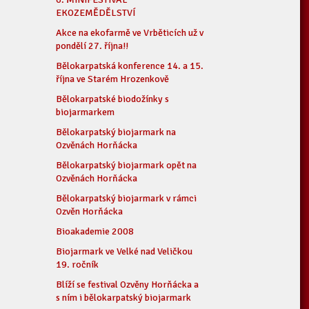
EKOZEMĚDĚLSTVÍ
Akce na ekofarmě ve Vrběticích už v
pondělí 27. října!!
Bělokarpatská konference 14. a 15.
října ve Starém Hrozenkově
Bělokarpatské biodožínky s
biojarmarkem
Bělokarpatský biojarmark na
Ozvěnách Horňácka
Bělokarpatský biojarmark opět na
Ozvěnách Horňácka
Bělokarpatský biojarmark v rámci
Ozvěn Horňácka
Bioakademie 2008
Biojarmark ve Velké nad Veličkou
19. ročník
Blíží se festival Ozvěny Horňácka a
s ním i bělokarpatský biojarmark