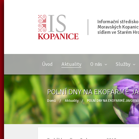
Informační středisko
Moravských Kopanic, 
sídlem ve Starém Hr
Úvod
Aktuality
O nás
Služby
POLNÍ DNY NA EKOFARMĚ J
Domů
/
Aktuality
/
POLNÍ DNY NA EKOFARMĚ JAVORNÍ