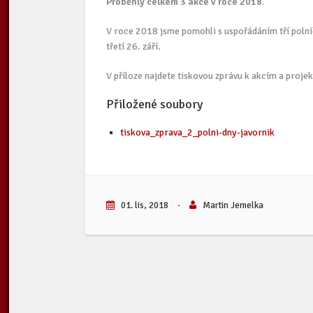
Proběhly celkem 3 akce v roce 2018.
V roce 2018 jsme pomohli s uspořádáním tří polní
třetí 26. září.
V příloze najdete tiskovou zprávu k akcím a proje
Přiložené soubory
tiskova_zprava_2_polni-dny-javornik
01. lis, 2018
·
Martin Jemelka