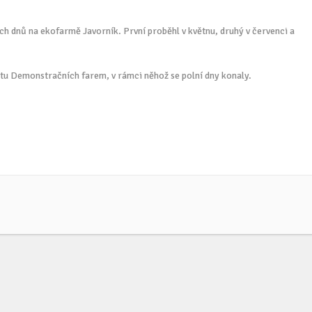
ch dnů na ekofarmě Javorník. První proběhl v květnu, druhý v červenci a
ktu Demonstračních farem, v rámci něhož se polní dny konaly.