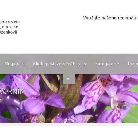
Využijte našeho regionáln
 pro rozvoj
o.p.s. se
ozenkově
Region
Ekologické zemědělství
Fotogalerie
Inze
AVORNÍK
K