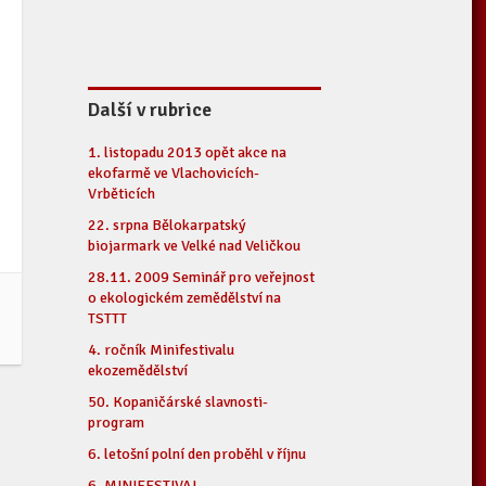
Další v rubrice
1. listopadu 2013 opět akce na
ekofarmě ve Vlachovicích-
Vrběticích
22. srpna Bělokarpatský
biojarmark ve Velké nad Veličkou
28.11. 2009 Seminář pro veřejnost
o ekologickém zemědělství na
TSTTT
4. ročník Minifestivalu
ekozemědělství
50. Kopaničárské slavnosti-
program
6. letošní polní den proběhl v říjnu
6. MINIFESTIVAL