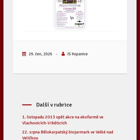
29. čen, 2026
·
IS Kopanice
Další v rubrice
1. listopadu 2013 opět akce na ekofarmě ve
Vlachovicích-Vrběticích
22. srpna Bělokarpatský biojarmark ve Velké nad
Veličkou