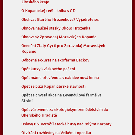
Zlínského kraje
O Kopanickej reči - kniha s CD
Obchvat Starého Hrozenkova? Vyjádřete se.
Obnova naučné stezky Okolo Hrozenka
Obnovený Zpravodaj Moravských Kopanic
Ocenění Zlatý Cyril pro Zpravodaj Moravských
Kopanic
Odborná exkurze na ekofarmu Beckov
Opět kurzy kváskového pečení
Opět máme otevřeno a v nabídce nová kniha
Opět se blíží Kopaničárské slavnosti
Opět se chystá akce na Levandulové farmě ve
Strání
Opět vás zveme za ekologickým zemědělstvím do
Uherského Hradiště
Oslavy 65. výročí letecké bitvy nad Bílými Karpaty
Otvírání rozhledny na Velkém Lopeníku