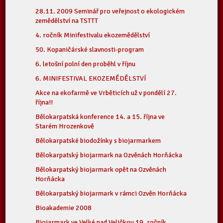
28.11. 2009 Seminář pro veřejnost o ekologickém
zemědělství na TSTTT
4. ročník Minifestivalu ekozemědělství
50. Kopaničárské slavnosti-program
6. letošní polní den proběhl v říjnu
6. MINIFESTIVAL EKOZEMĚDĚLSTVÍ
Akce na ekofarmě ve Vrběticích už v pondělí 27.
října!!
Bělokarpatská konference 14. a 15. října ve
Starém Hrozenkově
Bělokarpatské biodožínky s biojarmarkem
Bělokarpatský biojarmark na Ozvěnách Horňácka
Bělokarpatský biojarmark opět na Ozvěnách
Horňácka
Bělokarpatský biojarmark v rámci Ozvěn Horňácka
Bioakademie 2008
Biojarmark ve Velké nad Veličkou 19. ročník