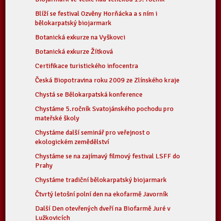
Blíží se festival Ozvěny Horňácka a s ním i
bělokarpatský biojarmark
Botanická exkurze na Vyškovci
Botanická exkurze Žítková
Certifikace turistického infocentra
Česká Biopotravina roku 2009 ze Zlínského kraje
Chystá se Bělokarpatská konference
Chystáme 5.ročník Svatojánského pochodu pro
mateřské školy
Chystáme další seminář pro veřejnost o
ekologickém zemědělství
Chystáme se na zajímavý filmový festival LSFF do
Prahy
Chystáme tradiční bělokarpatský biojarmark
Čtvrtý letošní polní den na ekofarmě Javorník
Další Den otevřených dveří na Biofarmě Juré v
Lužkovicích