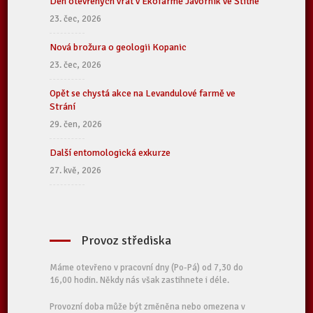
Den otevřených vrat v Ekofarmě Javorník ve Štítné
23. čec, 2026
Nová brožura o geologii Kopanic
23. čec, 2026
Opět se chystá akce na Levandulové farmě ve
Strání
29. čen, 2026
Další entomologická exkurze
27. kvě, 2026
Provoz střediska
Máme otevřeno v pracovní dny (Po-Pá) od 7,30 do
16,00 hodin. Někdy nás však zastihnete i déle.
Provozní doba může být změněna nebo omezena v