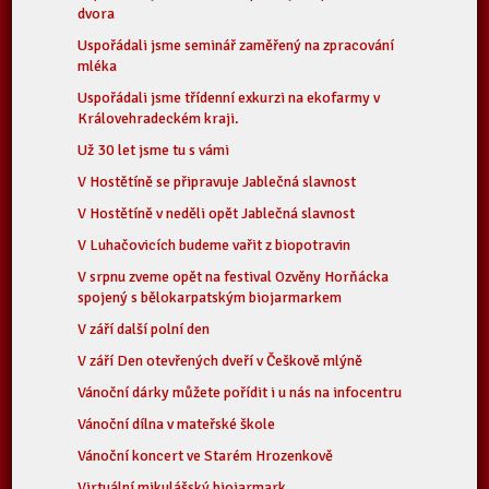
dvora
Uspořádali jsme seminář zaměřený na zpracování
mléka
Uspořádali jsme třídenní exkurzi na ekofarmy v
Královehradeckém kraji.
Už 30 let jsme tu s vámi
V Hostětíně se připravuje Jablečná slavnost
V Hostětíně v neděli opět Jablečná slavnost
V Luhačovicích budeme vařit z biopotravin
V srpnu zveme opět na festival Ozvěny Horňácka
spojený s bělokarpatským biojarmarkem
V září další polní den
V září Den otevřených dveří v Češkově mlýně
Vánoční dárky můžete pořídit i u nás na infocentru
Vánoční dílna v mateřské škole
Vánoční koncert ve Starém Hrozenkově
Virtuální mikulášský biojarmark