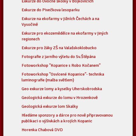
Exkurze do Ovocné školky v Bojkovicích
Exkurze do Pivečkova lesoparku
Exkurze na ekofarmy v jižních Čechách a na
Vysočině
Exkurze pro ekozemědělce na ekofarmy v jiných
regionech
Exkurze pro žáky ZŠ na Valašskoklobucko
Fotografie z jarního výletu do Sv.Štěpána
Fotoworkshop "Kopanice s Robo Kočanem"
Fotoworkshop "Osvícené Kopanice"- technika
luminografie (malba světlem)
Geo exkurze lomy a kyselky Uherskobrodska
Geologická exkurze do lomu v Hrozenkově
Geologická exkurze lom Skalky
Hledáme sponzory a dárce pro nově připravovanou
publikaci o výšivkách a krojích Kopanic
Horenka Chabová DVD