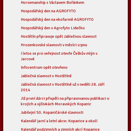
Horsemanship s Václavem Bořánkem
Hospodářský den na AGROFYTO
Hospodářský den na ekofarmě AGROFYTO
Hospodářský den v Agrofyto Lidečko
Hostětín připravuje opět Jablečnou slavnost
Hrozenkovské slavnosti v měsíci srpnu
I letos se pro veřejnost otevře Češkův mlýn v
Jarcové
Infocentrum opět otevřeno
Jablečná slavnost v Hostětíně
Jablečná slavnost v Hostětíně už v neděli 28. září
2014
Již první dárci přispěli na připravovanou publikaci o
krojích a výšivkách Moravských Kopanic
Jubilejní 50. Kopaničárské slavnosti
Kalendář jarní a letní akce: Kopanice a okolí
Kalendář podzimních a zimních akcí Kopanice