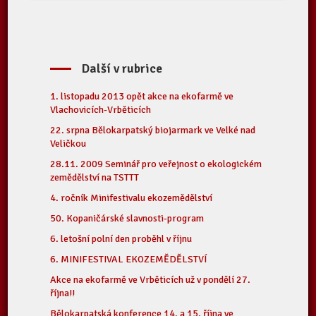
Další v rubrice
1. listopadu 2013 opět akce na ekofarmě ve
Vlachovicích-Vrběticích
22. srpna Bělokarpatský biojarmark ve Velké nad
Veličkou
28.11. 2009 Seminář pro veřejnost o ekologickém
zemědělství na TSTTT
4. ročník Minifestivalu ekozemědělství
50. Kopaničárské slavnosti-program
6. letošní polní den proběhl v říjnu
6. MINIFESTIVAL EKOZEMĚDĚLSTVÍ
Akce na ekofarmě ve Vrběticích už v pondělí 27.
října!!
Bělokarpatská konference 14. a 15. října ve