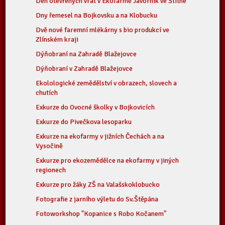
Den otevřených vrat v Ekofarmě Javorník ve Štítné
Dny řemesel na Bojkovsku a na Klobucku
Dvě nové faremní mlékárny s bio produkcí ve
Zlínském kraji
Dýňobraní na Zahradě Blažejovce
Dýňobraní v Zahradě Blažejovce
Ekolologické zemědělství v obrazech, slovech a
chutích
Exkurze do Ovocné školky v Bojkovicích
Exkurze do Pivečkova lesoparku
Exkurze na ekofarmy v jižních Čechách a na
Vysočině
Exkurze pro ekozemědělce na ekofarmy v jiných
regionech
Exkurze pro žáky ZŠ na Valašskoklobucko
Fotografie z jarního výletu do Sv.Štěpána
Fotoworkshop "Kopanice s Robo Kočanem"