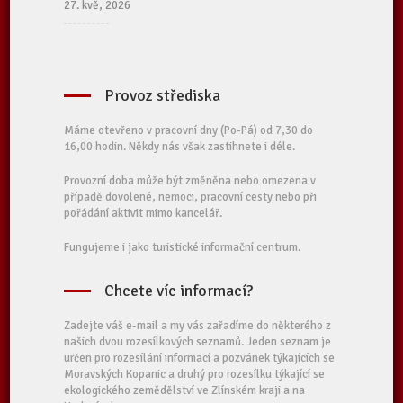
27. kvě, 2026
Provoz střediska
Máme otevřeno v pracovní dny (Po-Pá) od 7,30 do
16,00 hodin. Někdy nás však zastihnete i déle.
Provozní doba může být změněna nebo omezena v
případě dovolené, nemoci, pracovní cesty nebo při
pořádání aktivit mimo kancelář.
Fungujeme i jako turistické informační centrum.
Chcete víc informací?
Zadejte váš e-mail a my vás zařadíme do některého z
našich dvou rozesílkových seznamů. Jeden seznam je
určen pro rozesílání informací a pozvánek týkajících se
Moravských Kopanic a druhý pro rozesílku týkající se
ekologického zemědělství ve Zlínském kraji a na