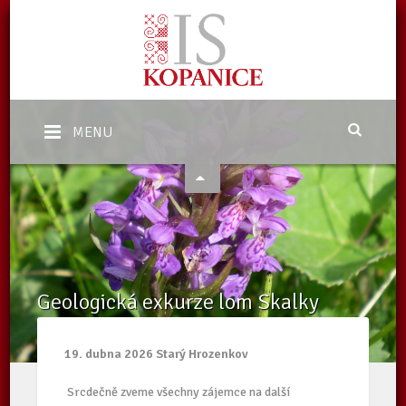
MENU
Geologická exkurze lom Skalky
Domů
/
Aktuality
/
Geologická exkurze lom Skalky
19. dubna 2026 Starý Hrozenkov
Srcdečně zveme všechny zájemce na další