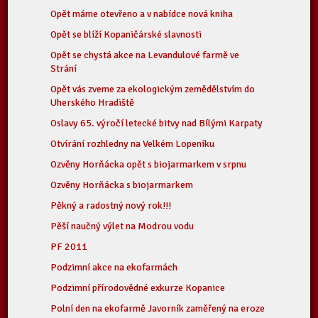
Opět máme otevřeno a v nabídce nová kniha
Opět se blíží Kopaničárské slavnosti
Opět se chystá akce na Levandulové farmě ve
Strání
Opět vás zveme za ekologickým zemědělstvím do
Uherského Hradiště
Oslavy 65. výročí letecké bitvy nad Bílými Karpaty
Otvírání rozhledny na Velkém Lopeníku
Ozvěny Horňácka opět s biojarmarkem v srpnu
Ozvěny Horňácka s biojarmarkem
Pěkný a radostný nový rok!!!
Pěší naučný výlet na Modrou vodu
PF 2011
Podzimní akce na ekofarmách
Podzimní přírodovědné exkurze Kopanice
Polní den na ekofarmě Javorník zaměřený na eroze