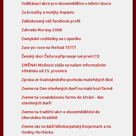
Vzdělávací akce pro ekozemědělce v měsíci únoru
Za broučky a motýly Kopanic
Zablokovaný náš facebook profil
Zahrada Moravy 2008
Zamykání rozhledny na Lopeníku
Zase po roce na festival TSTTT
Ženský sbor Čečera připravuje své první CD
ZMĚNA! Možnost stáže na našem informačním
středisku od 15. prosince
Zpráva ze Svatojánského pochodu mateřských škol
Zveme na Den otevřených dveří na malé kozí farmě
Zveme na Levandulovou farmu do Strání - den
otevřených dveří
Zveme na tradiční akci o ekozemědělství do
Uherského Hradiště
Zveme vás na další bělokarpatský biojarmark a na
Ozvěny Horňácka