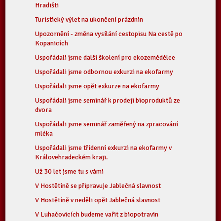
Hradišti
Turistický výlet na ukončení prázdnin
Upozornění - změna vysílání cestopisu Na cestě po
Kopanicích
Uspořádali jsme další školení pro ekozemědělce
Uspořádali jsme odbornou exkurzi na ekofarmy
Uspořádali jsme opět exkurze na ekofarmy
Uspořádali jsme seminář k prodeji bioproduktů ze
dvora
Uspořádali jsme seminář zaměřený na zpracování
mléka
Uspořádali jsme třídenní exkurzi na ekofarmy v
Královehradeckém kraji.
Už 30 let jsme tu s vámi
V Hostětíně se připravuje Jablečná slavnost
V Hostětíně v neděli opět Jablečná slavnost
V Luhačovicích budeme vařit z biopotravin