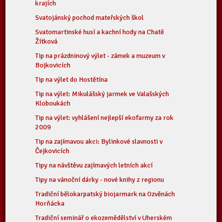
krajích
Svatojánský pochod mateřských škol
Svatomartinské husí a kachní hody na Chatě
Žítková
Tip na prázdninový výlet - zámek a muzeum v
Bojkovicích
Tip na výlet do Hostětína
Tip na výlet: Mikulášský jarmek ve Valašských
Kloboukách
Tip na výlet: vyhlášení nejlepší ekofarmy za rok
2009
Tip na zajímavou akci: Bylinkové slavnosti v
Čejkovicích
Tipy na návštěvu zajímavých letních akcí
Tipy na vánoční dárky - nové knihy z regionu
Tradiční bělokarpatský biojarmark na Ozvěnách
Horňácka
Tradiční seminář o ekozemědělství v Uherském