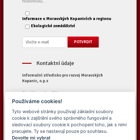
Hodonínsku.
Informace o Moravských Kopanicích a regionu
Ekologické zemědělství
Kontaktní údaje
Informační středisko pro rozvoj Moravských
Kopanic, o.p.s
Starý Hrozenkov 314
687 74 Starý Hrozenkov
Používáme cookies!
Tel.:
+420 572 696 323
Tyto webové stránky používají základní soubory
E-mail:
iskopanice@iskopanice.cz
cookie k zajištění svého správného fungování a
Web:
https://www.iskopanice.cz
sledovací soubory cookie k pochopení toho, jak s nimi
pracujete. Ty se nastavují pouze po souhlasu.
Dovolte mi vybrat