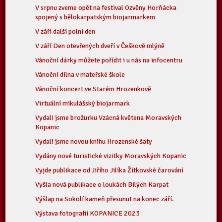
V srpnu zveme opět na festival Ozvěny Horňácka
spojený s bělokarpatským biojarmarkem
V září další polní den
V září Den otevřených dveří v Češkově mlýně
Vánoční dárky můžete pořídit i u nás na infocentru
Vánoční dílna v mateřské škole
Vánoční koncert ve Starém Hrozenkově
Virtuální mikulášský biojarmark
Vydali jsme brožurku Vzácná květena Moravských
Kopanic
Vydali jsme novou knihu Hrozenské šaty
Vydány nové turistické vizitky Moravských Kopanic
Vyjde publikace od Jiřího Jilíka Žítkovské čarování
Vyšla nová publikace o loukách Bílých Karpat
Výšlap na Sokolí kameň přesunut na konec září.
Výstava fotografií KOPANICE 2023