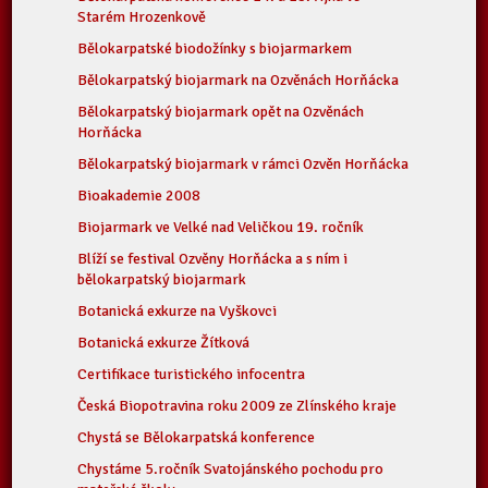
Starém Hrozenkově
Bělokarpatské biodožínky s biojarmarkem
Bělokarpatský biojarmark na Ozvěnách Horňácka
Bělokarpatský biojarmark opět na Ozvěnách
Horňácka
Bělokarpatský biojarmark v rámci Ozvěn Horňácka
Bioakademie 2008
Biojarmark ve Velké nad Veličkou 19. ročník
Blíží se festival Ozvěny Horňácka a s ním i
bělokarpatský biojarmark
Botanická exkurze na Vyškovci
Botanická exkurze Žítková
Certifikace turistického infocentra
Česká Biopotravina roku 2009 ze Zlínského kraje
Chystá se Bělokarpatská konference
Chystáme 5.ročník Svatojánského pochodu pro