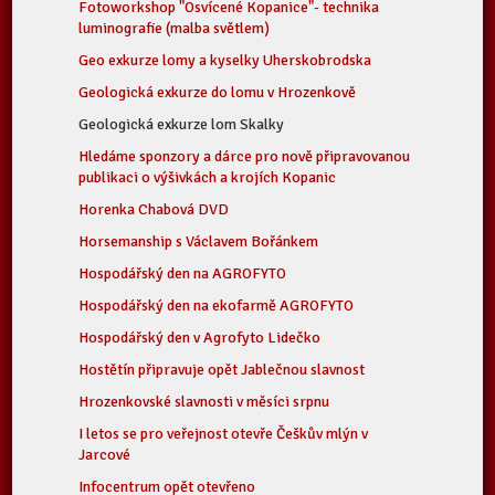
Fotoworkshop "Osvícené Kopanice"- technika
luminografie (malba světlem)
Geo exkurze lomy a kyselky Uherskobrodska
Geologická exkurze do lomu v Hrozenkově
Geologická exkurze lom Skalky
Hledáme sponzory a dárce pro nově připravovanou
publikaci o výšivkách a krojích Kopanic
Horenka Chabová DVD
Horsemanship s Václavem Bořánkem
Hospodářský den na AGROFYTO
Hospodářský den na ekofarmě AGROFYTO
Hospodářský den v Agrofyto Lidečko
Hostětín připravuje opět Jablečnou slavnost
Hrozenkovské slavnosti v měsíci srpnu
I letos se pro veřejnost otevře Češkův mlýn v
Jarcové
Infocentrum opět otevřeno