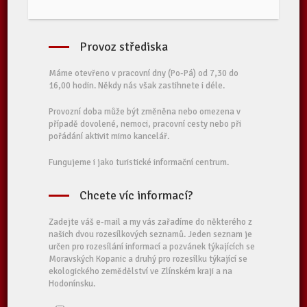
Provoz střediska
Máme otevřeno v pracovní dny (Po-Pá) od 7,30 do
16,00 hodin. Někdy nás však zastihnete i déle.
Provozní doba může být změněna nebo omezena v
případě dovolené, nemoci, pracovní cesty nebo při
pořádání aktivit mimo kancelář.
Fungujeme i jako turistické informační centrum.
Chcete víc informací?
Zadejte váš e-mail a my vás zařadíme do některého z
našich dvou rozesílkových seznamů. Jeden seznam je
určen pro rozesílání informací a pozvánek týkajících se
Moravských Kopanic a druhý pro rozesílku týkající se
ekologického zemědělství ve Zlínském kraji a na
Hodonínsku.