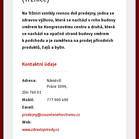
Na Tržnici vznikly rovnou dvě prodejny, jedna se
zdravou výživou, která se nachází v rohu budovy
směrem ke Kongresovému centru a druhá, která
se nachází na opačné straně budovy směrem
k podchodu a je zaměřena na prodej přírodních
produktů, čajů a bylin.
Kontaktní údaje
Adresa:
Náměstí
Práce 1099,
Zlín 760 01
Mobil:
777 900 490
Email:
prodejny@zvuzelenehostromu.cz
Web:
www.zdravizprirody.cz