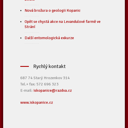
Nová brožura o geologii Kopanic
Opět se chystá akce na Levandulové farmě ve
Strání
Další entomologická exkurze
Rychlý kontakt
687 74 Starý Hrozenkov 314
Tel.+ fax: 572 696 323
E-mail:
iskopanice@razdva.cz
www.iskopanice.cz