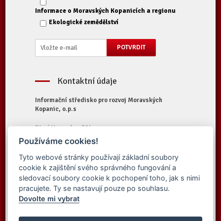
Informace o Moravských Kopanicích a regionu
Ekologické zemědělství
Kontaktní údaje
Informační středisko pro rozvoj Moravských
Kopanic, o.p.s
Starý Hrozenkov 314
687 74 Starý Hrozenkov
Používáme cookies!
Tel.:
+420 572 696 323
Tyto webové stránky používají základní soubory
E-mail:
iskopanice@iskopanice.cz
cookie k zajištění svého správného fungování a
Web:
https://www.iskopanice.cz
sledovací soubory cookie k pochopení toho, jak s nimi
pracujete. Ty se nastavují pouze po souhlasu.
Dovolte mi vybrat
© 2016 Informační středisko pro rozvoj
Vytvořilo studio