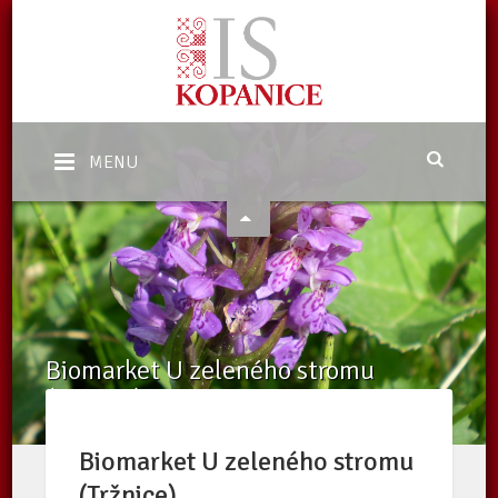
MENU
Biomarket U zeleného stromu
(Tržnice)
Domů
/
Katalog subjektů
/
Subjekty
/
Biomarket U zeleného
stromu (Tržnice)
Biomarket U zeleného stromu
(Tržnice)