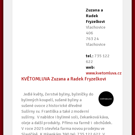
Zuzana a
Radek
Fryzelkovi
Vlachovice
406
763 24
Vlachovice
tel.:
735 122
622
web:
www.kvetomluva.cz
KVĚTOMLUVA Zuzana a Radek Fryzelkovi
Jedlé květy, čerstvé byliny, byliníčky do
bylinných koupelí, sušené byliny a
sušené ovoce z historické dřevěné
Sušírny sv. Františka a také z moderní
sušírny. V nabídce i bylinné soli, čekanková káva,
oleje a další produkty. Přímo na farmě i obchůdek.
V roce 2025 otevřela farma novou prodejnu ve
Slavičíně, K Hájenkám 390 tel: 735 122 622 V