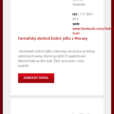
Hodonín
tel.:
777 865
825
web:
www.facebook.com/Dobre
fref=
Farmářský obchod Dobré jídlo z Moravy
Obchůdek Dobré jídlo z Moravy od strýca aj tetiny
nabízí potraviny, které vyrobili či vypěstovali
šikovní lidé na Moravě. Část potravin i v bio
kvalitě.
ZOBRAZIT DETAIL