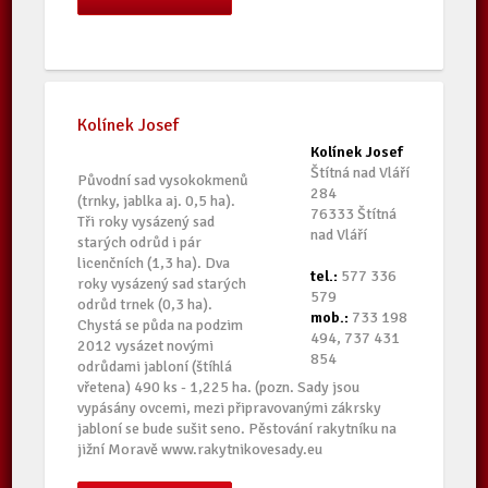
Kolínek Josef
Kolínek Josef
Štítná nad Vláří
Původní sad vysokokmenů
284
(trnky, jablka aj. 0,5 ha).
76333 Štítná
Tři roky vysázený sad
nad Vláří
starých odrůd i pár
licenčních (1,3 ha). Dva
tel.:
577 336
roky vysázený sad starých
579
odrůd trnek (0,3 ha).
mob.:
733 198
Chystá se půda na podzim
494, 737 431
2012 vysázet novými
854
odrůdami jabloní (štíhlá
vřetena) 490 ks - 1,225 ha. (pozn. Sady jsou
vypásány ovcemi, mezi připravovanými zákrsky
jabloní se bude sušit seno. Pěstování rakytníku na
jižní Moravě www.rakytnikovesady.eu