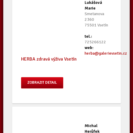
Lukášová
Marie
Smetanova
2360
75501 Vsetín
tel.:
725266122
web:
herba@galerievsetin.cz
HERBA zdravá výživa Vsetín
ZOBRAZIT DETAIL
Michal
Herůfek