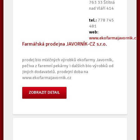
763 33 Štítná
nad Vláří 414
tel.:
778 745
481
web:
www.ekofarmajavornik.cz
Farmářská prodejna JAVORNÍK-CZ s.r.o.
prodej bio mléčných výrobků ekofarmy Javorník,
pečiva z faremní pekárny i dalších bio výrobků od
jiných dodavatelů. prodejní doba na
www.ekofarmajavornik.cz
ZOBRAZIT DETAIL