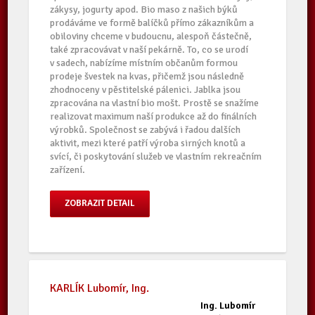
zákysy, jogurty apod. Bio maso z našich býků
prodáváme ve formě balíčků přímo zákazníkům a
obiloviny chceme v budoucnu, alespoň částečně,
také zpracovávat v naší pekárně. To, co se urodí
v sadech, nabízíme místním občanům formou
prodeje švestek na kvas, přičemž jsou následně
zhodnoceny v pěstitelské pálenici. Jablka jsou
zpracována na vlastní bio mošt. Prostě se snažíme
realizovat maximum naší produkce až do finálních
výrobků. Společnost se zabývá i řadou dalších
aktivit, mezi které patří výroba sirných knotů a
svící, či poskytování služeb ve vlastním rekreačním
zařízení.
ZOBRAZIT DETAIL
KARLÍK Lubomír, Ing.
Ing. Lubomír