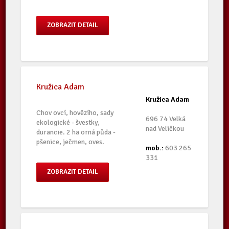
ZOBRAZIT DETAIL
Kružica Adam
Kružica Adam
Chov ovcí, hovězího, sady
696 74 Velká
ekologické - švestky,
nad Veličkou
durancie. 2 ha orná půda -
pšenice, ječmen, oves.
mob.:
603 265
331
ZOBRAZIT DETAIL