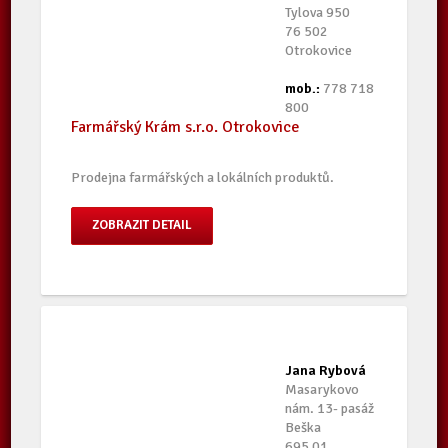
Tylova 950
76 502
Otrokovice
mob.:
778 718
800
Farmářský Krám s.r.o. Otrokovice
Prodejna farmářských a lokálních produktů.
ZOBRAZIT DETAIL
Jana Rybová
Masarykovo
nám. 13- pasáž
Beška
695 01