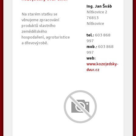
Ing. Jan Šváb
Nítkovice 2
Na starém statku se
76813
věnujeme zpracování
Nítkovice
produktů vlastního
zemědělského
tel.:
603 868
hospodaření, agroturistice
997
a dřevovýrobě.
mob.:
603 868
997
web:
www.kozojedsky-
dvur.cz