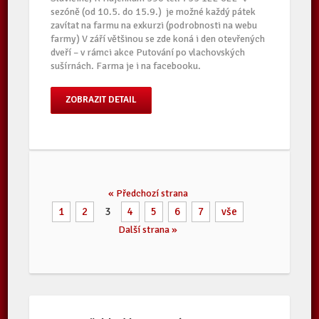
sezóně (od 10.5. do 15.9.) je možné každý pátek
zavítat na farmu na exkurzi (podrobnosti na webu
farmy) V září většinou se zde koná i den otevřených
dveří – v rámci akce Putování po vlachovských
sušírnách. Farma je i na facebooku.
ZOBRAZIT DETAIL
« Předchozí strana
1
2
3
4
5
6
7
vše
Další strana »