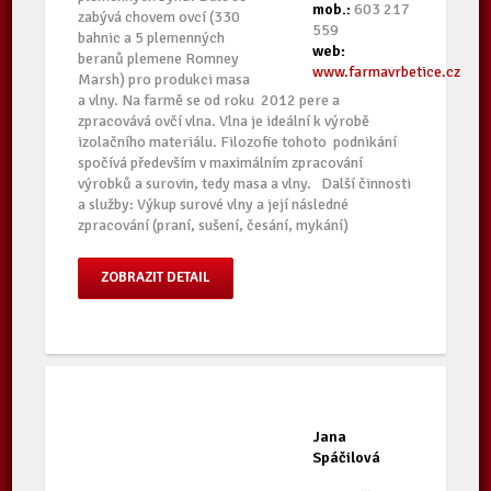
mob.:
603 217
zabývá chovem ovcí (330
559
bahnic a 5 plemenných
web:
beranů plemene Romney
www.farmavrbetice.cz
Marsh) pro produkci masa
a vlny. Na farmě se od roku 2012 pere a
zpracovává ovčí vlna. Vlna je ideální k výrobě
izolačního materiálu. Filozofie tohoto podnikání
spočívá především v maximálním zpracování
výrobků a surovin, tedy masa a vlny. Další činnosti
a služby: Výkup surové vlny a její následné
zpracování (praní, sušení, česání, mykání)
ZOBRAZIT DETAIL
Jana
Spáčilová