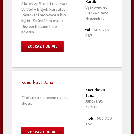
Karlík
Statek v přírodní rezervaci
Vyškovec 40
Ve Vlčí v Bílých Karpatech.
68774 Starý
Pěstování bioovoce a bio
Hrozenkov
bylin. Sušené bio ovoce.
Bez certifikace také
tel.:
604 373
povidla
087
ZOBRAZIT DETAIL
Kocurková Jana
Kocurková
Jana
Ekofarma s chovem ovcí a
Janová 95
skotu.
77501
mob.:
603 753
152
ZOBRAZIT DETAIL