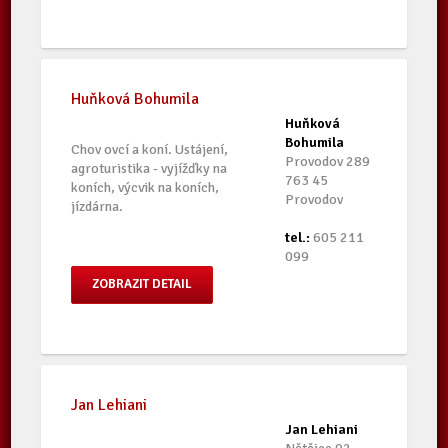
Huňková Bohumila
Huňková
Bohumila
Chov ovcí a koní. Ustájení,
Provodov 289
agroturistika - vyjížďky na
763 45
koních, výcvik na koních,
Provodov
jízdárna.
tel.:
605 211
099
ZOBRAZIT DETAIL
Jan Lehiani
Jan Lehiani