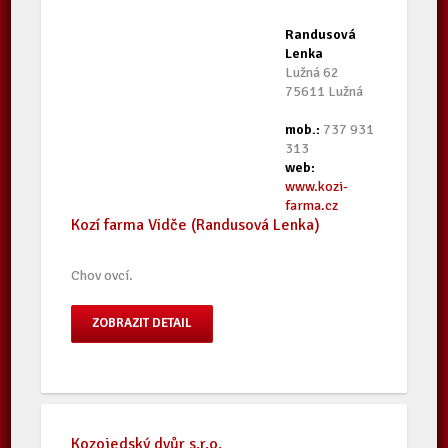
Randusová
Lenka
Lužná 62
75611 Lužná
mob.:
737 931
313
web:
www.kozi-
farma.cz
Kozí farma Vidče (Randusová Lenka)
Chov ovcí.
ZOBRAZIT DETAIL
Kozojedský dvůr s.r.o.