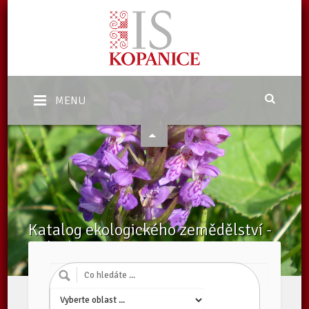
MENU
Katalog ekologického zemědělství -
Subjekty
Domů
/
Katalog subjektů
/
Subjekty