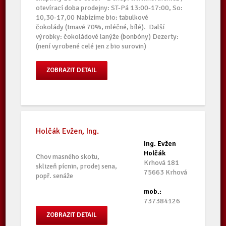
otevírací doba prodejny: ST-Pá 13:00-17:00, So:
10,30-17,00 Nabízíme bio: tabulkové
čokolády (tmavé 70%, mléčné, bílé). Další
výrobky: čokoládové lanýže (bonbóny) Dezerty:
(není vyrobené celé jen z bio surovin)
ZOBRAZIT DETAIL
Holčák Evžen, Ing.
Ing. Evžen
Holčák
Chov masného skotu,
Krhová 181
sklizeň pícnin, prodej sena,
75663 Krhová
popř. senáže
mob.:
737384126
ZOBRAZIT DETAIL