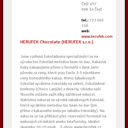
Čejč 457
696 14 Čejč
tel.:
723 602
116
web:
www.herufek.com
HERUFEK Chocolate (HERUFEK s.r.o.)
Jsme rodinná čokoládovna specializující se na
výrobu bio čokolád metodou bean-to-bar. Kakaové
boby nakupujeme přímo u farmářů v dané zemi
původu za ceny, které jsou často 3-5 násobkem
ceny komoditního kakaa. Mimo tabulkových
čokolád vyrábíme čokoládu na vaření, čokoládové
bonbony (Choco Lanýže) a dezerty. Ukázku naší
filosofie můžete zažít díky zážitkové exkurzi.
Nabízíme exkurze ve výrobě tabulkových čokolád,
které vyrábíme metodou tzv. bean-to-bar (tzn.
přímo z kakaového bobu po tabulku čokolády). Na
exkurze se lze přihlásit přes rezervační formulář na
webových stránkách anebo telefonicky. Ideální
skupinky 10-20 osob. E-shop: www.herufek.cz ,