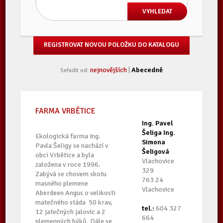
REGISTROVAT NOVOU POLOŽKU DO KATALOGU
nejnovějších
|
Abecedně
Seřadit od:
FARMA VRBĚTICE
Ing. Pavel
Šeliga Ing.
Ekologická farma Ing.
Simona
Pavla Šeligy se nachází v
Šeligová
obci Vrbětice a byla
Vlachovice
založena v roce 1996.
329
Zabývá se chovem skotu
763 24
masného plemene
Vlachovice
Aberdeen Angus o velikosti
matečného stáda 50 krav,
tel.:
604 327
12 jatečných jalovic a 2
664
plemenných býků. Dále se