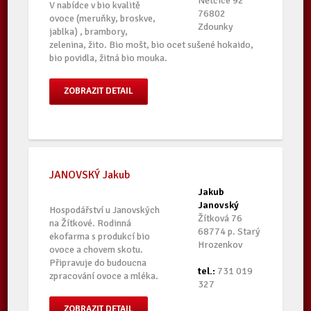
Nětčice 92
V nabídce v bio kvalitě
76802
ovoce (meruňky, broskve,
Zdounky
jablka) , brambory,
zelenina, žito. Bio mošt, bio ocet sušené hokaido,
bio povidla, žitná bio mouka.
ZOBRAZIT DETAIL
JANOVSKÝ Jakub
Jakub
Janovský
Hospodářství u Janovských
Žítková 76
na Žítkové. Rodinná
68774 p. Starý
ekofarma s produkcí bio
Hrozenkov
ovoce a chovem skotu.
Připravuje do budoucna
tel.:
731 019
zpracování ovoce a mléka.
327
ZOBRAZIT DETAIL