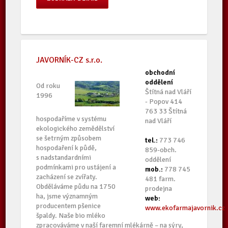
JAVORNÍK-CZ s.r.o.
obchodní
oddělení
Od roku
Štítná nad Vláří
1996
- Popov 414
763 33 Štítná
hospodaříme v systému
nad Vláří
ekologického zemědělství
se šetrným způsobem
tel.:
773 746
hospodaření k půdě,
859-obch.
s nadstandardními
oddělení
podmínkami pro ustájení a
mob.:
778 745
zacházení se zvířaty.
481 farm.
Obděláváme půdu na 1750
prodejna
ha, jsme významným
web:
producentem pšenice
www.ekofarmajavornik.cz
špaldy. Naše bio mléko
zpracováváme v naší faremní mlékárně – na sýry,